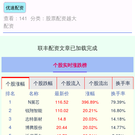
转亏，二者合计亏损超22亿元。 牧原股份....
优速配资
查看：
141
分类：
股票配资越大
配资
联丰配资文章已加载完成
个股实时涨跌榜
个股跌幅
个股流入
个股流出
换手率
个股涨幅
排名
名称
最新价
涨幅
换手率
1
N展芯
116.52
396.89%
79.39%
2
锐翔智能
110.02
20.21%
16.80%
3
志特新材
14.8
20.03%
14.18%
4
博腾股份
20.44
20.02%
14.77%