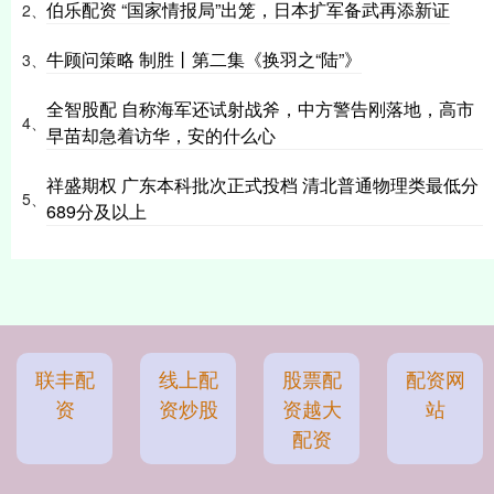
伯乐配资 “国家情报局”出笼，日本扩军备武再添新证
2、
牛顾问策略 制胜丨第二集《换羽之“陆”》
3、
全智股配 自称海军还试射战斧，中方警告刚落地，高市
4、
早苗却急着访华，安的什么心
祥盛期权 广东本科批次正式投档 清北普通物理类最低分
5、
689分及以上
联丰配
线上配
股票配
配资网
资
资炒股
资越大
站
配资