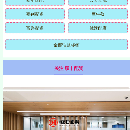
嘉创配资
巨牛盈
富兴配资
优速配资
全部话题标签
关注 联丰配资