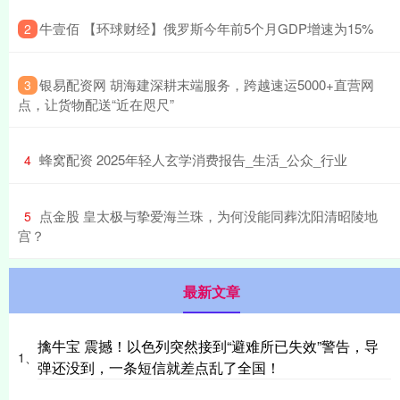
​牛壹佰 【环球财经】俄罗斯今年前5个月GDP增速为15%
2
​银易配资网 胡海建深耕末端服务，跨越速运5000+直营网
3
点，让货物配送“近在咫尺”
​蜂窝配资 2025年轻人玄学消费报告_生活_公众_行业
4
​点金股 皇太极与挚爱海兰珠，为何没能同葬沈阳清昭陵地
5
宫？
最新文章
擒牛宝 震撼！以色列突然接到“避难所已失效”警告，导
1、
弹还没到，一条短信就差点乱了全国！