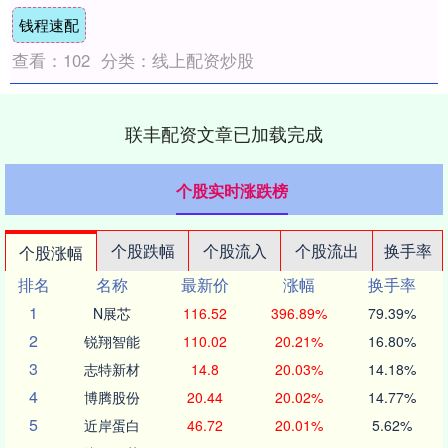
放，“十五五”时期服务消费将迎来高速发
钱程速配
展；应....
查看：
102
分类：
线上配资炒股
联丰配资文章已加载完成
个股实时涨跌榜
个股跌幅
个股流入
个股流出
换手率
个股涨幅
排名
名称
最新价
涨幅
换手率
1
N展芯
116.52
396.89%
79.39%
2
锐翔智能
110.02
20.21%
16.80%
3
志特新材
14.8
20.03%
14.18%
4
博腾股份
20.44
20.02%
14.77%
5
近岸蛋白
46.72
20.01%
5.62%