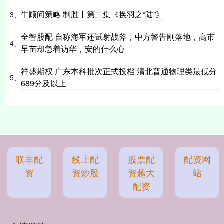
牛顾问策略 制胜丨第二集《换羽之“陆”》
3、
全智股配 自称海军还试射战斧，中方警告刚落地，高市
4、
早苗却急着访华，安的什么心
祥盛期权 广东本科批次正式投档 清北普通物理类最低分
5、
689分及以上
联丰配
线上配
股票配
配资网
资
资炒股
资越大
站
配资