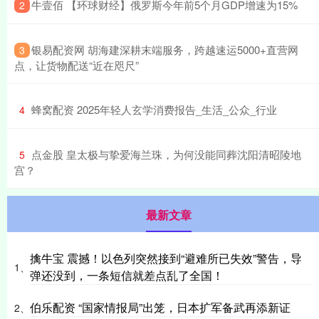
​牛壹佰 【环球财经】俄罗斯今年前5个月GDP增速为15%
2
​银易配资网 胡海建深耕末端服务，跨越速运5000+直营网
3
点，让货物配送“近在咫尺”
​蜂窝配资 2025年轻人玄学消费报告_生活_公众_行业
4
​点金股 皇太极与挚爱海兰珠，为何没能同葬沈阳清昭陵地
5
宫？
最新文章
擒牛宝 震撼！以色列突然接到“避难所已失效”警告，导
1、
弹还没到，一条短信就差点乱了全国！
伯乐配资 “国家情报局”出笼，日本扩军备武再添新证
2、