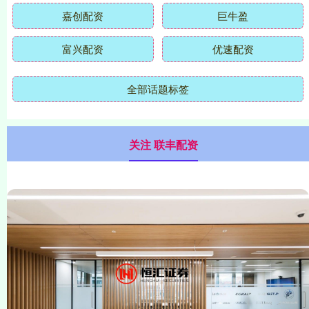
嘉创配资
巨牛盈
富兴配资
优速配资
全部话题标签
关注 联丰配资