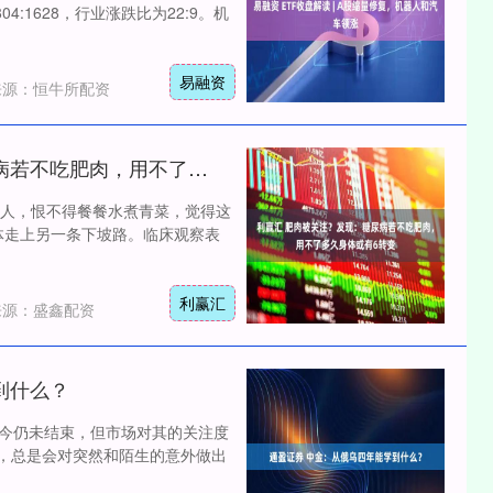
4:1628，行业涨跌比为22:9。机
易融资
来源：恒牛所配资
利赢汇 肥肉被关注？发现：糖尿病若不吃肥肉，用不了多久身体或有6转变
人，恨不得餐餐水煮青菜，觉得这
体走上另一条下坡路。临床观察表
利赢汇
来源：盛鑫配资
到什么？
至今仍未结束，但市场对其的关注度
的，总是会对突然和陌生的意外做出