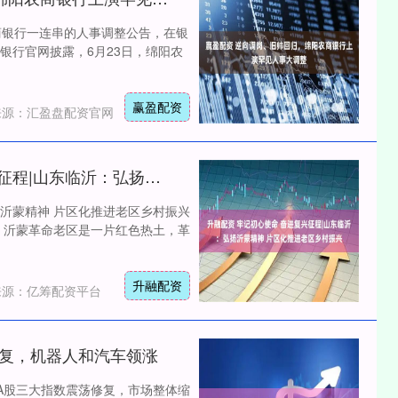
沪深300
4694.44
农商银行一连串的人事调整公告，在银
1.42%
43.13
0.93%
商银行官网披露，6月23日，绵阳农
赢盈配资
来源：汇盈盘配资官网
升融配资 牢记初心使命 奋进复兴征程|山东临沂：弘扬沂蒙精神 片区化推进老区乡村振兴
扬沂蒙精神 片区化推进老区乡村振兴
。沂蒙革命老区是一片红色热土，革
升融配资
来源：亿筹配资平台
量修复，机器人和汽车领涨
A股三大指数震荡修复，市场整体缩