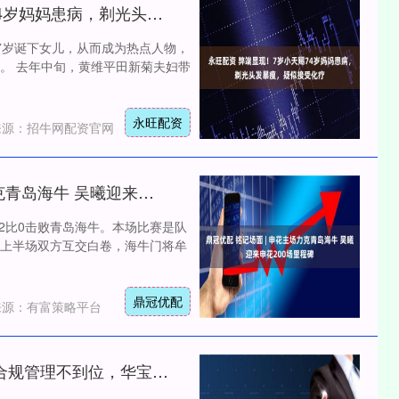
永旺配资 弊端显现！7岁小天赐74岁妈妈患病，剃光头发暴瘦，疑似接受化疗
7岁诞下女儿，从而成为热点人物，
。 去年中旬，黄维平田新菊夫妇带
永旺配资
来源：招牛网配资官网
鼎冠优配 铭记场面 | 申花主场力克青岛海牛 吴曦迎来申花200场里程碑
场2比0击败青岛海牛。本场比赛是队
 上半场双方互交白卷，海牛门将牟
鼎冠优配
来源：有富策略平台
富兴配资 债券和资产证券化业务合规管理不到位，华宝证券被责令限期改正