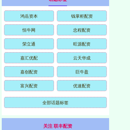
鸿岳资本
钱掌柜配资
恒牛网
忠程配资
荣立通
旺源配资
嘉汇优配
云天华成
嘉创配资
巨牛盈
富兴配资
优速配资
全部话题标签
关注 联丰配资