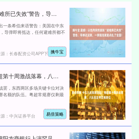
擒牛宝 震撼！以色列突然接到“避难所已失效”警告，导弹还没到，一条短信就差点乱了全国！
弹出一条希伯来语警告：美国在中东
，导弹即将抵达，任何避难所都不
擒牛宝
来源：长春配资公司APP下载
易倍策略 卡位大战高潮迭起！粤超第十周激战落幕，八队锁定季后赛席位
部战罢，东西两区多场关键卡位对决
后赛名额的队伍。粤超常规赛仅剩最
易倍策略
来源：中兴证券平台
赢盈配资 逆向调岗、旧帅回归，绵阳农商银行上演罕见人事大调整