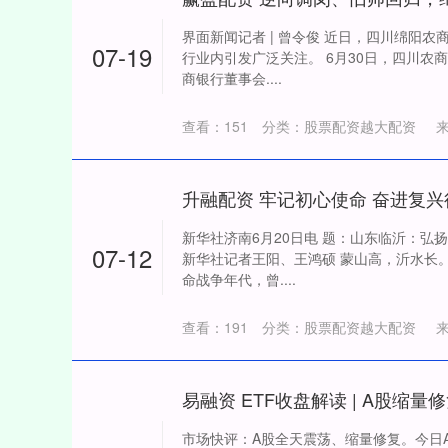
深证成指
14311.01
界面新闻记者 | 曾令俊 近日，四川绵阳
39.68
1.02%
200.89
07-19
行业内引发广泛关注。 6月30日，四川农
商银行董事会....
查看：
151
分类：
股票配资越大配资
新华社济南6月20日电 题：山东临沂：弘
07-12
新华社记者王阳、王鸿硕 蒙山高，沂水长
命战争年代，曾....
查看：
191
分类：
股票配资越大配资
易融资 ETF收盘解读 | A股缩
市场快评：A股全天震荡、缩量修复。今日