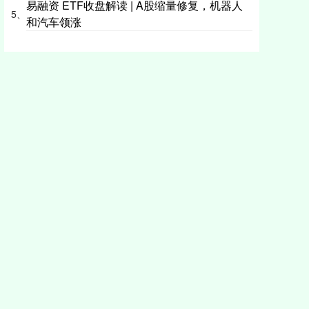
易融资 ETF收盘解读 | A股缩量修复，机器人
5、
和汽车领涨