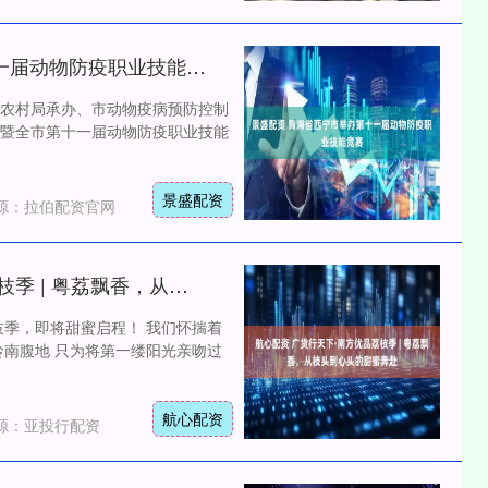
景盛配资 青海省西宁市举办第十一届动物防疫职业技能竞赛
农村局承办、市动物疫病预防控制
暨全市第十一届动物防疫职业技能
景盛配资
源：拉伯配资官网
航心配资 广货行天下·南方优品荔枝季 | 粤荔飘香，从枝头到心头的甜蜜奔赴
枝季，即将甜蜜启程！ 我们怀揣着
岭南腹地 只为将第一缕阳光亲吻过
航心配资
源：亚投行配资