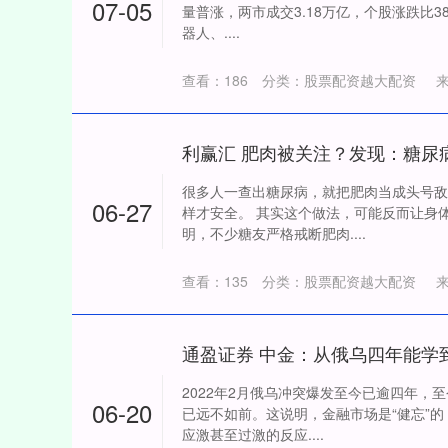
07-05
量普涨，两市成交3.18万亿，个股涨跌比380
器人、....
查看：
186
分类：
股票配资越大配资
很多人一查出糖尿病，就把肥肉当成头号敌
06-27
样才安全。 其实这个做法，可能反而让身
明，不少糖友严格戒断肥肉....
查看：
135
分类：
股票配资越大配资
通盈证券 中金：从俄乌四年能学
2022年2月俄乌冲突爆发至今已逾四年，
06-20
已远不如前。这说明，金融市场是“健忘”
应激甚至过激的反应....