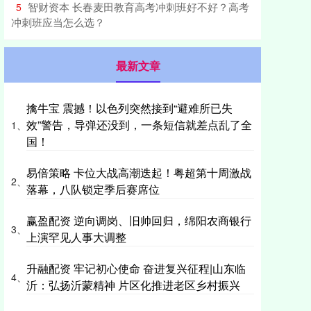
​智财资本 长春麦田教育高考冲刺班好不好？高考
5
冲刺班应当怎么选？
最新文章
擒牛宝 震撼！以色列突然接到“避难所已失
效”警告，导弹还没到，一条短信就差点乱了全
1、
国！
易倍策略 卡位大战高潮迭起！粤超第十周激战
2、
落幕，八队锁定季后赛席位
赢盈配资 逆向调岗、旧帅回归，绵阳农商银行
3、
上演罕见人事大调整
升融配资 牢记初心使命 奋进复兴征程|山东临
4、
沂：弘扬沂蒙精神 片区化推进老区乡村振兴