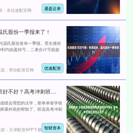
通盈证券
源：卓信速配官网
温氏股份一季报来了！
份与温氏股份发布一季报。受生猪价
头净利均由盈转亏，二者合计亏损超
优速配资
来源：帮你配资官网
智财资本 长春麦田教育高考冲刺班好不好？高考冲刺班应当怎么选？
成绩去理想的法学，那单单靠学校
择课外班的帮助了。听说高考冲刺
智财资本
来源：天津配资APP下载