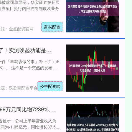
监局披露罚单显示，华宝证券在开展
债券项目执行内部控制制度及业务
富兴配资
来源：金点配资官网
公牛配资端 Gemini桌面端终于来了！实测唤起功能是亮点，但整体太糙
终于把一件「早就该做的事」补上了：正
OS）。 这不是一个突然的发布....
公牛配资端
来源：双盈宝配资平台
中承配资 ST聆达上半年营收599299万元同比增7239%, 归母净利润-105亿元同比增3756%, 管理费用同比下降7164%
。报告显示，公司上半年营业收入为
为-1.05亿元，同比增长37.5....