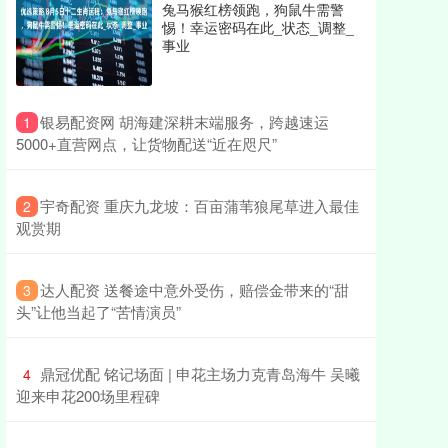
兔马猴红榜领跑，狗鼠牛需警
惕！幸运密码在此_状态_调整_
事业
​银易配资网 胡海建深耕末端服务，跨越速运
1
5000+直营网点，让货物配送“近在咫尺”
​宇奇配资 重庆九龙坡：百亩蒲苇狼尾草进入最佳
2
观赏期
​达人配资 送餐途中意外受伤，赔偿金带来的“甜
3
头”让他当起了“苦情演员”
​鼎冠优配 铭记场面 | 申花主场力克青岛海牛 吴曦
4
迎来申花200场里程碑