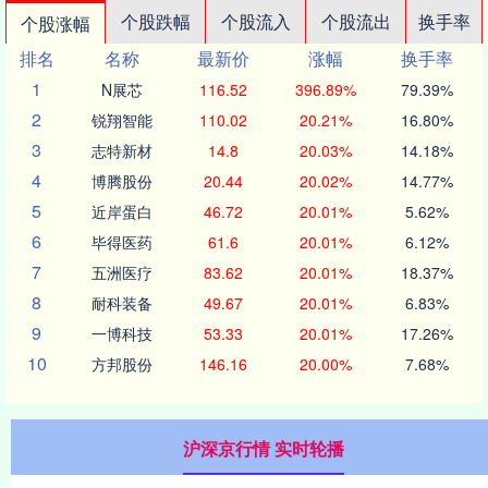
个股跌幅
个股流入
个股流出
换手率
个股涨幅
排名
名称
最新价
涨幅
换手率
1
N展芯
116.52
396.89%
79.39%
2
锐翔智能
110.02
20.21%
16.80%
3
志特新材
14.8
20.03%
14.18%
4
博腾股份
20.44
20.02%
14.77%
5
近岸蛋白
46.72
20.01%
5.62%
6
毕得医药
61.6
20.01%
6.12%
7
五洲医疗
83.62
20.01%
18.37%
8
耐科装备
49.67
20.01%
6.83%
9
一博科技
53.33
20.01%
17.26%
10
方邦股份
146.16
20.00%
7.68%
沪深京行情 实时轮播