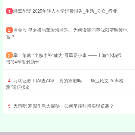
​蜂窝配资 2025年轻人玄学消费报告_生活_公众_行业
1
​点金股 皇太极与挚爱海兰珠，为何没能同葬沈阳清昭陵地
2
宫？
​掌上策略 “小修小补”成为“最重要小事”——上海“小杨师
3
傅”34年敬老助弱
​万联证券 用AI查AI率，真的靠谱吗——毕业论文“AI率检
4
测”调研报道
​天策吧 寒假作息大揭秘：如何掌控时间实现逆袭？
5