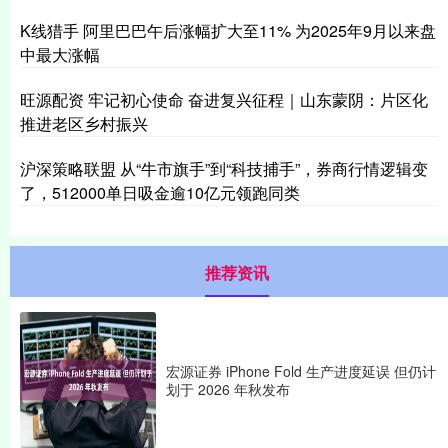
K线猎手 阿里巴巴午后涨幅扩大至11% 为2025年9月以来盘
中最大涨幅
旺源配资 牢记初心使命 奋进复兴征程｜山东蒙阴：片区化
推进老区乡村振兴
沪深策略联盟 从“牛市旗手”到“科技捕手”，券商行情逻辑变
了，512000单日吸金逾10亿元领跑同类
推荐资讯
宏源证券 iPhone Fold 生产进度延误 但仍计
划于 2026 年秋发布