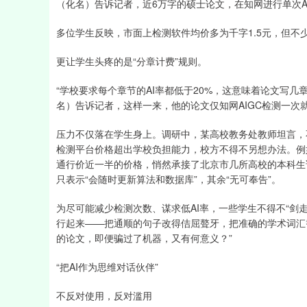
（化名）告诉记者，近6万字的硕士论文，在知网进行单次AI
多位学生反映，市面上检测软件均价多为千字1.5元，但
更让学生头疼的是“分章计费”规则。
“学校要求每个章节的AI率都低于20%，这意味着论文写
名）告诉记者，这样一来，他的论文仅知网AIGC检测一次就
压力不仅落在学生身上。调研中，某高校教务处教师坦言，
检测平台价格超出学校负担能力，校方不得不另想办法。例
通行价近一半的价格，悄然承接了北京市几所高校的本科生
只表示“会随时更新算法和数据库”，其余“无可奉告”。
为尽可能减少检测次数、谋求低AI率，一些学生不得不“剑走
行起来——把通顺的句子改得佶屈聱牙，把准确的学术词汇替
的论文，即便骗过了机器，又有何意义？”
“把AI作为思维对话伙伴”
不反对使用，反对滥用