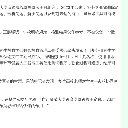
业大学宣传统战部副部长王鹏坦言：“2023年以来，学生使用AI辅助写
题、分析问题、解决问题以及规范表达的能力，当技术工具可能绕
”
的。王鹏强调，学校明确规定：检测结果仅作参考，不会仅凭一个数
与研究生教育学会数智教育管理工作委员会牵头发布了《规范研究生学
学位论文中主动出具“人工智能使用声明”，对工具名称、使用用途、
等环节设置人工智能工具使用质询程序，强化过程可追溯、结果可
验教育者的智慧。采访中记者发现，多位高校老师对学生与AI的协同创
图，完整展示交互过程。”广西师范大学教育学部教授王彦说，“AI时
作为思维对话伙伴的作用。”