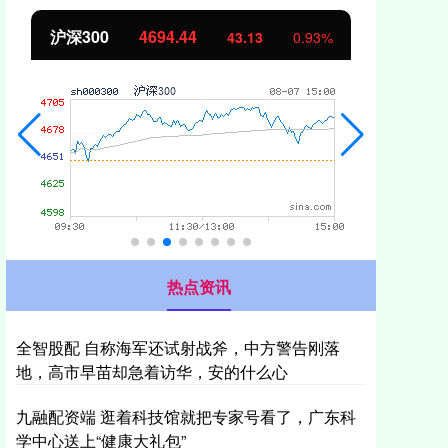
北证50
1134.24
创
11.37
1.01%
热点资讯
全智股配 自称海军还试射战斧，中方警告刚落
地，高市早苗却急着访华，安的什么心
九融配资端 逛着科技馆就把专家号看了，广东科
学中心送上“健康大礼包”