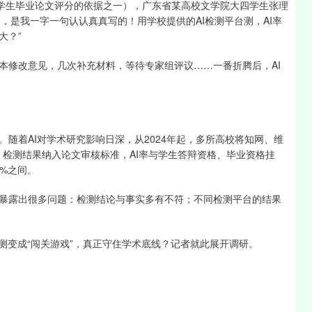
对学生毕业论文评分的依据之一），广东省某高校文学院大四学生张理
文，是我一字一句认认真真写的！用学校提供的AI检测平台测，AI率
大？”
本修改意见，几次补充材料，等待专家组评议……一番折腾后，AI
随着AI对学术研究影响日深，从2024年起，多所高校将知网、维
）检测结果纳入论文审核标准，AI率与学生答辩资格、毕业资格挂
0%之间。
暴露出很多问题：检测结论与事实多有不符；不同检测平台的结果
测变成“闯关游戏”，真正守住学术底线？记者就此展开调研。