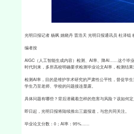
深证成指
14311.01
39.68
1.02%
200.89
光明日报记者 杨飒 姚晓丹 晋浩天 光明日报通讯员 杜泽锟 
编者按
AIGC（人工智能生成内容）检测、AI率、降AI……这个毕
时代到来，多所高校明确要求检测毕业论文AI率，检测结
检测AI率，目的是维护学术研究的严肃性公平性，督促学
学生乃至老师、学校的问题接连显露。
具体问题有哪些？背后潜藏着怎样的危害与风险？该如何定义
即日起，光明日报将陆续推出三篇报道，与您共同关注。
毕业论文分数：0；AI率：95%……