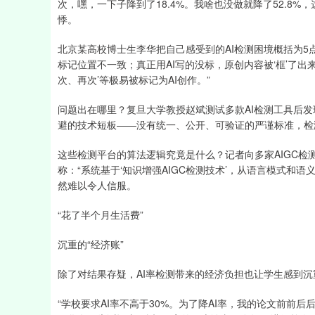
次，嘿，一下子降到了18.4%。我啥也没做就降了52.8
悸。
北京某高校博士生李华把自己感受到的AI检测困境概括为5
标记位置不一致；真正用AI写的没标，原创内容被‘框’了出
次、再次’等极易被标记为AI创作。”
问题出在哪里？复旦大学教授赵斌测试多款AI检测工具后发
避的技术短板——没有统一、公开、可验证的严谨标准，检
这些检测平台的算法逻辑究竟是什么？记者向多家AIGC
称：“系统基于‘知识增强AIGC检测技术’，从语言模式和语义
然难以令人信服。
“花了半个月生活费”
沉重的“经济账”
除了对结果存疑，AI率检测带来的经济负担也让学生感到沉
“学校要求AI率不高于30%。为了降AI率，我的论文前前后