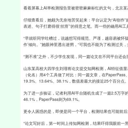
看着屏幕上AI率检测报告里被密密麻麻标红的文句，北京
仔细查看后，她颇为无奈地苦笑起来：平台认定为“AI创作
表述、句子打磨得很‘丝滑’”的得意之笔。而一些的确用AI
“早就听同学吐槽过，说越想写得规范、严谨，越容易被怀疑
作’倾向。”她眼神里透出迷惘，“可我也不能为了检测过关，怎
“测不准”之外，不少学生发现，同一篇论文在不同平台还会
山东某高校大四学生刘瑾将论文提交知网检测，AI特征值显示45.
（化名）用4个工具做了对比：同一篇文章，在PaperPass、P
19.3%、13.64%、38.1%，数值差最大的接近25个百分点
为了进一步验证，记者利用AI平台随机生成了一篇2.5万字的“
46.1%，PaperPass则为69.1%。
更令人困惑的是，即便是同一个平台，检测结果也可能前后
“论文写好后，第一时间上传知网检测，结果吓得我眼前一黑：