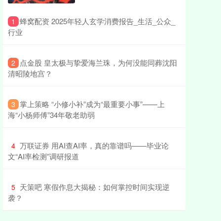
​蜂窝配资 2025年轻人玄学消费报告_生活_公众_
1
行业
​点金股 皇太极与挚爱海兰珠，为何没能同葬沈阳
2
清昭陵地宫？
​掌上策略 “小修小补”成为“最重要小事”——上
3
海“小杨师傅”34年敬老助弱
​万联证券 用AI查AI率，真的靠谱吗——毕业论
4
文“AI率检测”调研报道
​天策吧 寒假作息大揭秘：如何掌控时间实现逆
5
袭？