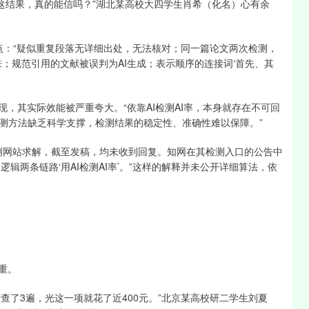
%，这结果，真的能信吗？”湖北某高校大四学生肖希（化名）心有余
点：“疑似重复段落无详细出处，无法核对；同一篇论文两次检测，
来；规范引用的文献被误判为AI生成；表示顺序的连接词‘首先、其
现，其实际效能被严重夸大。“依靠AI检测AI率，本身就存在不可回
测方法缺乏科学支撑，检测结果的稳定性、准确性难以保障。”
检测网站求解，截至发稿，均未收到回复。知网在其检测入口的公告中
逻辑两条链路‘用AI检测AI率’。”这样的解释并未公开详细算法，依
重。
后查了3遍，光这一项就花了近400元。”北京某高校研二学生刘夏