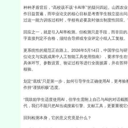
种种矛盾背后，“高校该不该‘卡AI率’”的疑问四起。山西农
作日益普遍，而毕业论文的核心目标是考查学生独立提出问
过这一能力训练过程时，学校有必要及时做出制度性回应。
回应之一，就是引入AI率检测。但检测只是手段，而非目
字直接判定不合格，须结合导师或专业评定小组人工复核。
更系统性的规范正在路上。2026年5月14日，中国学位
位论文与实践成果中人工智能工具使用指南》，要求学生在
具体环节、参数设置、验证过程等进行全面披露，并在答辩
核验。
划定“底线”只是第一步，如何引导学生正确使用AI，更考
作持“谨慎积极”态度。
“我鼓励学生适度使用AI，但学生需附上自己与AI的对话截
代，我们不能只把AI当成搜索引擎、文献工具，更要重视它
回到检测本身，它的意义究竟是什么？