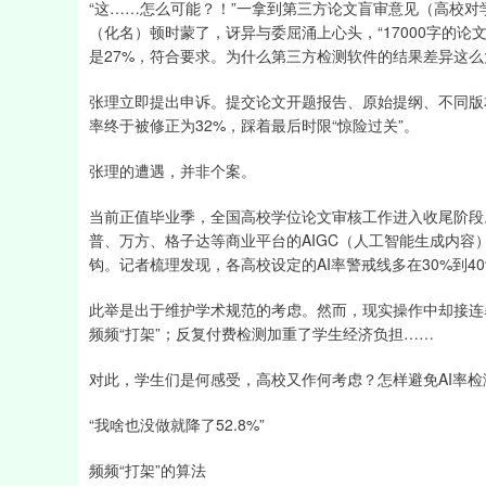
“这……怎么可能？！”一拿到第三方论文盲审意见（高校
（化名）顿时蒙了，讶异与委屈涌上心头，“17000字的论
是27%，符合要求。为什么第三方检测软件的结果差异这么
张理立即提出申诉。提交论文开题报告、原始提纲、不同版
率终于被修正为32%，踩着最后时限“惊险过关”。
张理的遭遇，并非个案。
当前正值毕业季，全国高校学位论文审核工作进入收尾阶段。
普、万方、格子达等商业平台的AIGC（人工智能生成内容
钩。记者梳理发现，各高校设定的AI率警戒线多在30%到4
此举是出于维护学术规范的考虑。然而，现实操作中却接连
频频“打架”；反复付费检测加重了学生经济负担……
对此，学生们是何感受，高校又作何考虑？怎样避免AI率检
“我啥也没做就降了52.8%”
频频“打架”的算法