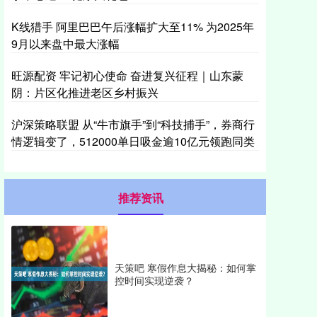
K线猎手 阿里巴巴午后涨幅扩大至11% 为2025年
9月以来盘中最大涨幅
旺源配资 牢记初心使命 奋进复兴征程｜山东蒙
阴：片区化推进老区乡村振兴
沪深策略联盟 从“牛市旗手”到“科技捕手”，券商行
情逻辑变了，512000单日吸金逾10亿元领跑同类
推荐资讯
天策吧 寒假作息大揭秘：如何掌
控时间实现逆袭？