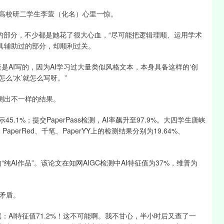
某高校研二学生李萤（化名）心里一惊。
”的部分，不少都是她花了很大心血，“尽可能把逻辑理顺、运用学术
工具辅助过的部分，却顺利过关。
是AI写的，因为AI学习过大量类似风格文本，本身具备这样的‘创
么‘水’就怎么写呀。”
测出不一样的结果。
1%；提交PaperPass检测，AI率飙升至97.9%。大四学生唐峡
aperRed、千笔、PaperYY上的检测结果分别为19.64%、
。
纯AI作品”。该论文在知网AIGC检测中AI特征值为37%，维普为
矛盾。
AI特征值71.2%！这不可能啊。我不甘心，半小时后又查了一