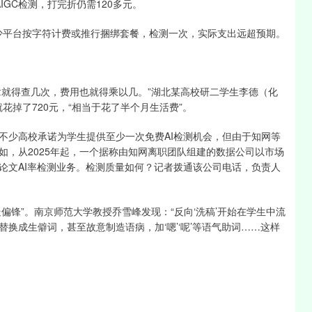
GC检测，打完折仍需120多元。
不少平台按字符计费或推行捆绑套餐，检测一次，实际支出远超预期。
几章就得查几次，费用也就得乘以几。”湖北某高校研二学生李德（化
花掉了720元，“相当于花了半个月生活费”。
不少高校承诺为学生提供至少一次免费AI检测机会，但由于知网等
如，从2025年起，一个据称由知网离职团队组建的数据公司以市场
论文AI率检测业务。检测质量如何？记者拨通该公司电话，负责人
偏锋”。南京师范大学教授乔雪峰发现：“反向‘洗稿’开始在学生中流
换成生僻词，甚至故意制造语病，加‘嗯’‘呢’等语气助词……这样