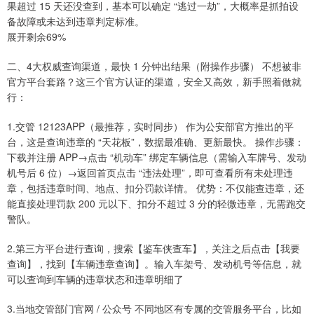
果超过 15 天还没查到，基本可以确定 “逃过一劫”，大概率是抓拍设
备故障或未达到违章判定标准。
展开剩余69%
二、4大权威查询渠道，最快 1 分钟出结果（附操作步骤） 不想被非
官方平台套路？这三个官方认证的渠道，安全又高效，新手照着做就
行：
1.交管 12123APP（最推荐，实时同步） 作为公安部官方推出的平
台，这是查询违章的 “天花板”，数据最准确、更新最快。 操作步骤：
下载并注册 APP→点击 “机动车” 绑定车辆信息（需输入车牌号、发动
机号后 6 位）→返回首页点击 “违法处理”，即可查看所有未处理违
章，包括违章时间、地点、扣分罚款详情。 优势：不仅能查违章，还
能直接处理罚款 200 元以下、扣分不超过 3 分的轻微违章，无需跑交
警队。
2.第三方平台进行查询，搜索【鉴车侠查车】，关注之后点击【我要
查询】，找到【车辆违章查询】。输入车架号、发动机号等信息，就
可以查询到车辆的违章状态和违章明细了
3.当地交管部门官网 / 公众号 不同地区有专属的交管服务平台，比如