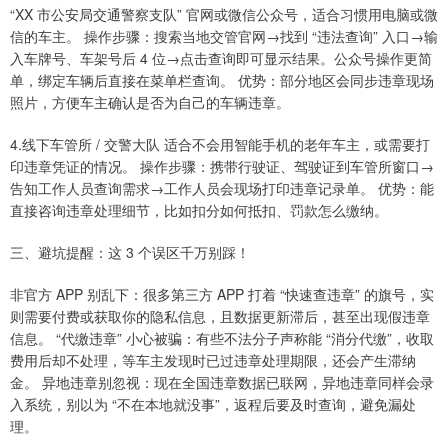
“XX 市公安局交通警察支队” 官网或微信公众号，适合习惯用电脑或微
信的车主。 操作步骤：搜索当地交管官网→找到 “违法查询” 入口→输
入车牌号、车架号后 4 位→点击查询即可显示结果。公众号操作更简
单，绑定车辆后直接在菜单栏查询。 优势：部分地区会同步违章现场
照片，方便车主确认是否为自己的车辆违章。
4.线下车管所 / 交警大队 适合不会用智能手机的老年车主，或需要打
印违章凭证的情况。 操作步骤：携带行驶证、驾驶证到车管所窗口→
告知工作人员查询需求→工作人员会现场打印违章记录单。 优势：能
直接咨询违章处理细节，比如扣分如何抵扣、罚款怎么缴纳。
三、避坑提醒：这 3 个误区千万别踩！
非官方 APP 别乱下：很多第三方 APP 打着 “快速查违章” 的旗号，实
则需要付费或获取你的隐私信息，且数据更新滞后，甚至出现假违章
信息。 “代缴违章” 小心被骗：有些不法分子声称能 “消分代缴”，收取
费用后却不处理，等车主发现时已过违章处理期限，还会产生滞纳
金。 异地违章别忽视：现在全国违章数据已联网，异地违章同样会录
入系统，别以为 “不在本地就没事”，返程后要及时查询，避免漏处
理。