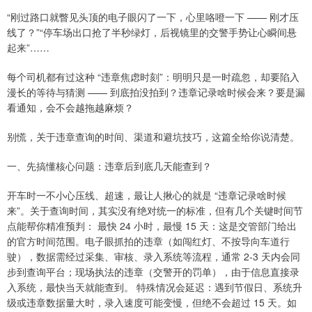
“刚过路口就瞥见头顶的电子眼闪了一下，心里咯噔一下 —— 刚才压
线了？”“停车场出口抢了半秒绿灯，后视镜里的交警手势让心瞬间悬
起来”……
每个司机都有过这种 “违章焦虑时刻”：明明只是一时疏忽，却要陷入
漫长的等待与猜测 —— 到底拍没拍到？违章记录啥时候会来？要是漏
看通知，会不会越拖越麻烦？
别慌，关于违章查询的时间、渠道和避坑技巧，这篇全给你说清楚。
一、先搞懂核心问题：违章后到底几天能查到？
开车时一不小心压线、超速，最让人揪心的就是 “违章记录啥时候
来”。关于查询时间，其实没有绝对统一的标准，但有几个关键时间节
点能帮你精准预判： 最快 24 小时，最慢 15 天：这是交管部门给出
的官方时间范围。电子眼抓拍的违章（如闯红灯、不按导向车道行
驶），数据需经过采集、审核、录入系统等流程，通常 2-3 天内会同
步到查询平台；现场执法的违章（交警开的罚单），由于信息直接录
入系统，最快当天就能查到。 特殊情况会延迟：遇到节假日、系统升
级或违章数据量大时，录入速度可能变慢，但绝不会超过 15 天。如