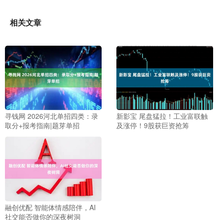
相关文章
寻钱网 2026河北单招四类：录
新影宝 尾盘猛拉！工业富联触
取分+报考指南|题芽单招
及涨停！9股获巨资抢筹
融创优配 智能体情感陪伴，AI
社交能否做你的深夜树洞