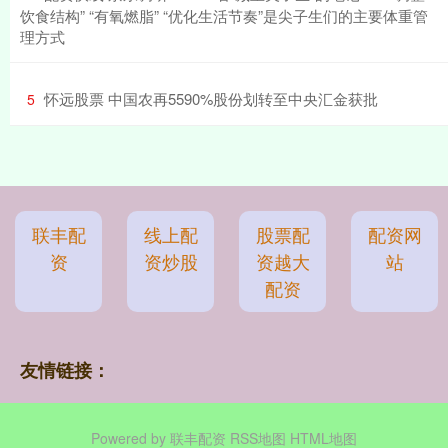
饮食结构” “有氧燃脂”​ “优化生活节奏”​是尖子生们的主要体重管
理方式
​怀远股票 中国农再5590%股份划转至中央汇金获批
5
联丰配
线上配
股票配
配资网
资
资炒股
资越大
站
配资
友情链接：
Powered by
联丰配资
RSS地图
HTML地图