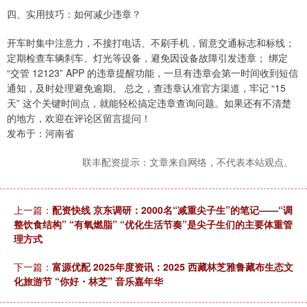
四、实用技巧：如何减少违章？
开车时集中注意力，不接打电话、不刷手机，留意交通标志和标线；
定期检查车辆刹车、灯光等设备，避免因设备故障引发违章； 绑定
“交管 12123” APP 的违章提醒功能，一旦有违章会第一时间收到短信
通知，及时处理避免逾期。 总之，查违章认准官方渠道，牢记 “15
天” 这个关键时间点，就能轻松搞定违章查询问题。如果还有不清楚
的地方，欢迎在评论区留言提问！
发布于：河南省
联丰配资提示：文章来自网络，不代表本站观点。
上一篇：
配资快线 京东调研：2000名“减重尖子生”的笔记——“调
整饮食结构” “有氧燃脂”​ “优化生活节奏”​是尖子生们的主要体重管
理方式
下一篇：
富源优配 2025年度资讯：2025 西藏林芝雅鲁藏布生态文
化旅游节 “你好・林芝” 音乐嘉年华