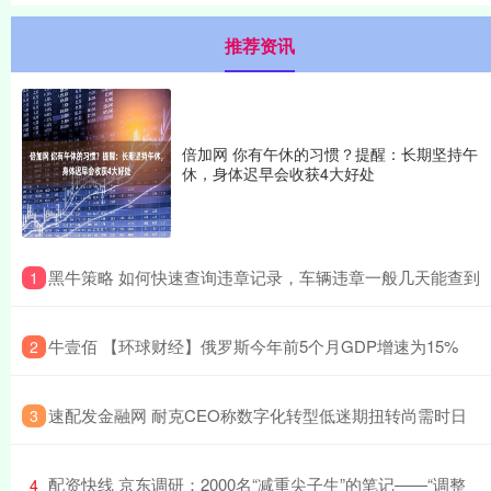
推荐资讯
倍加网 你有午休的习惯？提醒：长期坚持午
休，身体迟早会收获4大好处
​黑牛策略 如何快速查询违章记录，车辆违章一般几天能查到
1
​牛壹佰 【环球财经】俄罗斯今年前5个月GDP增速为15%
2
​速配发金融网 耐克CEO称数字化转型低迷期扭转尚需时日
3
​配资快线 京东调研：2000名“减重尖子生”的笔记——“调整
4