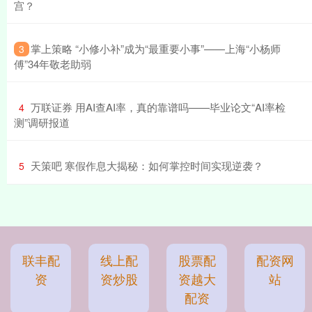
宫？
​掌上策略 “小修小补”成为“最重要小事”——上海“小杨师
3
傅”34年敬老助弱
​万联证券 用AI查AI率，真的靠谱吗——毕业论文“AI率检
4
测”调研报道
​天策吧 寒假作息大揭秘：如何掌控时间实现逆袭？
5
联丰配
线上配
股票配
配资网
资
资炒股
资越大
站
配资