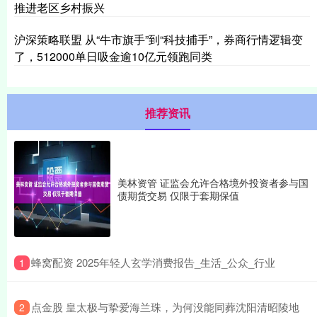
推进老区乡村振兴
沪深策略联盟 从“牛市旗手”到“科技捕手”，券商行情逻辑变
了，512000单日吸金逾10亿元领跑同类
推荐资讯
美林资管 证监会允许合格境外投资者参与国
债期货交易 仅限于套期保值
​蜂窝配资 2025年轻人玄学消费报告_生活_公众_行业
1
​点金股 皇太极与挚爱海兰珠，为何没能同葬沈阳清昭陵地
2