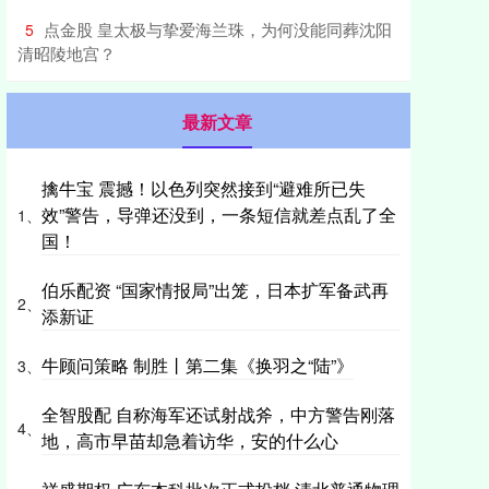
​点金股 皇太极与挚爱海兰珠，为何没能同葬沈阳
5
清昭陵地宫？
最新文章
擒牛宝 震撼！以色列突然接到“避难所已失
效”警告，导弹还没到，一条短信就差点乱了全
1、
国！
伯乐配资 “国家情报局”出笼，日本扩军备武再
2、
添新证
牛顾问策略 制胜丨第二集《换羽之“陆”》
3、
全智股配 自称海军还试射战斧，中方警告刚落
4、
地，高市早苗却急着访华，安的什么心