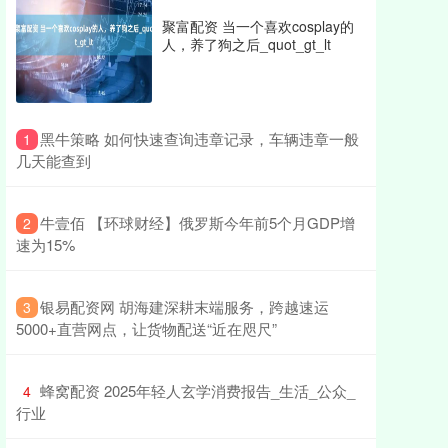
聚富配资 当一个喜欢cosplay的
人，养了狗之后_quot_gt_lt
​黑牛策略 如何快速查询违章记录，车辆违章一般
1
几天能查到
​牛壹佰 【环球财经】俄罗斯今年前5个月GDP增
2
速为15%
​银易配资网 胡海建深耕末端服务，跨越速运
3
5000+直营网点，让货物配送“近在咫尺”
​蜂窝配资 2025年轻人玄学消费报告_生活_公众_
4
行业