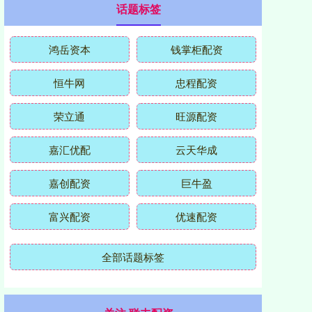
话题标签
鸿岳资本
钱掌柜配资
恒牛网
忠程配资
荣立通
旺源配资
嘉汇优配
云天华成
嘉创配资
巨牛盈
富兴配资
优速配资
全部话题标签