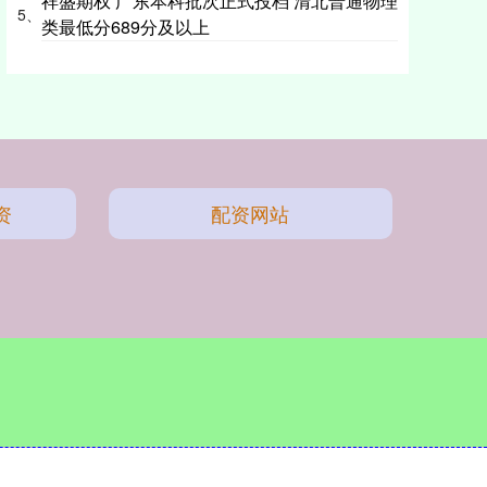
祥盛期权 广东本科批次正式投档 清北普通物理
5、
类最低分689分及以上
资
配资网站