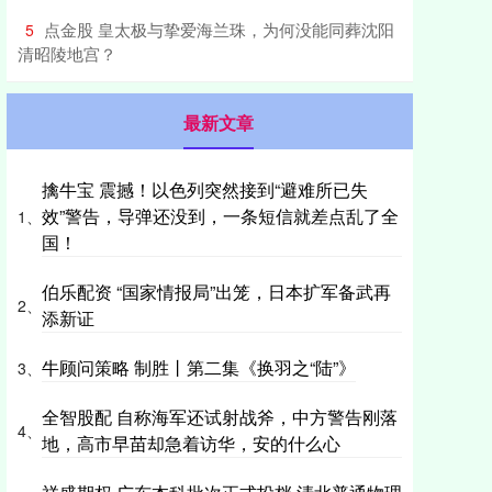
​点金股 皇太极与挚爱海兰珠，为何没能同葬沈阳
5
清昭陵地宫？
最新文章
擒牛宝 震撼！以色列突然接到“避难所已失
效”警告，导弹还没到，一条短信就差点乱了全
1、
国！
伯乐配资 “国家情报局”出笼，日本扩军备武再
2、
添新证
牛顾问策略 制胜丨第二集《换羽之“陆”》
3、
全智股配 自称海军还试射战斧，中方警告刚落
4、
地，高市早苗却急着访华，安的什么心