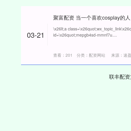
\x26lt;a class=\x26quot;wx_topic_link\x26q
03-21
id=\x26quot;mepgb4sd-mmnf7u....
查看：
201
分类：
配资网站
来源：速
联丰配资