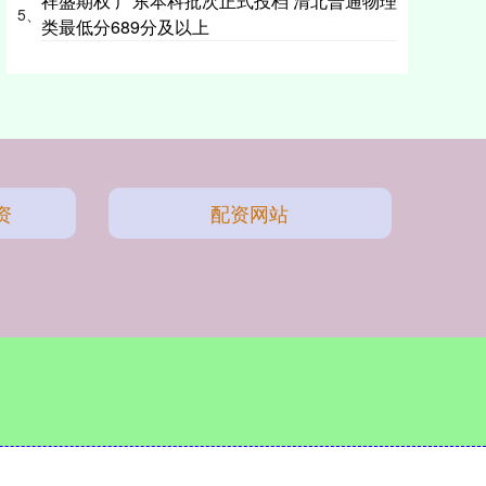
祥盛期权 广东本科批次正式投档 清北普通物理
5、
类最低分689分及以上
资
配资网站