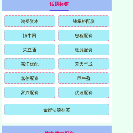
话题标签
鸿岳资本
钱掌柜配资
恒牛网
忠程配资
荣立通
旺源配资
嘉汇优配
云天华成
嘉创配资
巨牛盈
富兴配资
优速配资
全部话题标签