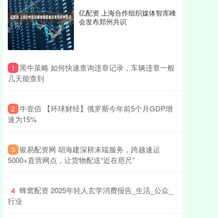
亿配资 上海合作组织媒体智库峰
会发布郑州共识
​黑牛策略 如何快速查询违章记录，车辆违章一般
1
几天能查到
​牛壹佰 【环球财经】俄罗斯今年前5个月GDP增
2
速为15%
​银易配资网 胡海建深耕末端服务，跨越速运
3
5000+直营网点，让货物配送“近在咫尺”
​蜂窝配资 2025年轻人玄学消费报告_生活_公众_
4
行业