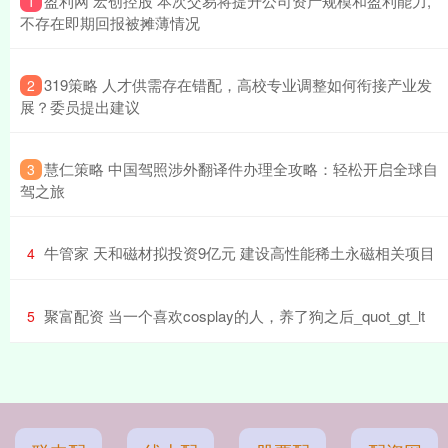
​盈利网 宏创控股 本次交易将提升公司资产规模和盈利能力,
1
不存在即期回报被摊薄情况
​319策略 人才供需存在错配，高校专业调整如何衔接产业发
2
展？委员提出建议
​慧仁策略 中国驾照涉外翻译件办理全攻略：轻松开启全球自
3
驾之旅
​牛管家 天和磁材拟投资9亿元 建设高性能稀土永磁相关项目
4
​聚富配资 当一个喜欢cosplay的人，养了狗之后_quot_gt_lt
5