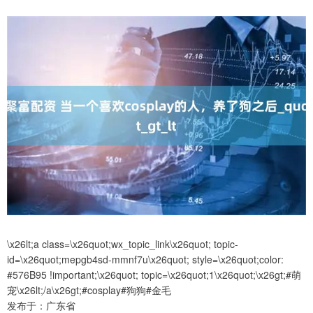
\x26lt;a class=\x26quot;wx_topic_link\x26quot; topic-
id=\x26quot;mepgb4sd-mmnf7u\x26quot; style=\x26quot;color:
#576B95 !important;\x26quot; topic=\x26quot;1\x26quot;\x26gt;#萌
宠\x26lt;/a\x26gt;#cosplay#狗狗#金毛
发布于：广东省