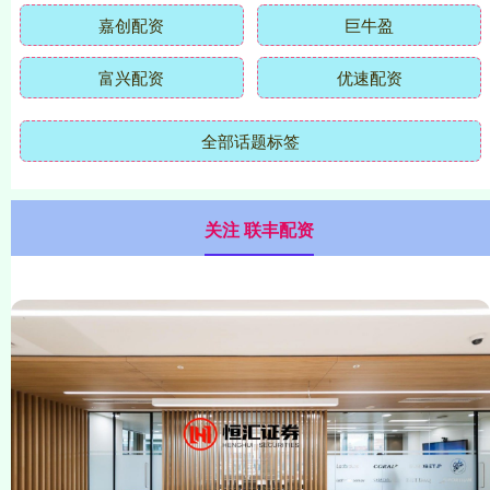
嘉创配资
巨牛盈
富兴配资
优速配资
全部话题标签
关注 联丰配资