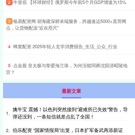
​牛壹佰 【环球财经】俄罗斯今年前5个月GDP增速为15%
2
​银易配资网 胡海建深耕末端服务，跨越速运5000+直营网
3
点，让货物配送“近在咫尺”
​蜂窝配资 2025年轻人玄学消费报告_生活_公众_行业
4
​点金股 皇太极与挚爱海兰珠，为何没能同葬沈阳清昭陵地
5
宫？
最新文章
擒牛宝 震撼！以色列突然接到“避难所已失效”警告，导
1、
弹还没到，一条短信就差点乱了全国！
伯乐配资 “国家情报局”出笼，日本扩军备武再添新证
2、