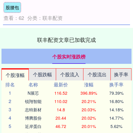
市。 从品类结构看，这家门店已不再只是....
股腰包
查看：
62
分类：
联丰配资
联丰配资文章已加载完成
个股实时涨跌榜
个股跌幅
个股流入
个股流出
换手率
个股涨幅
排名
名称
最新价
涨幅
换手率
1
N展芯
116.52
396.89%
79.39%
2
锐翔智能
110.02
20.21%
16.80%
3
志特新材
14.8
20.03%
14.18%
4
博腾股份
20.44
20.02%
14.77%
5
近岸蛋白
46.72
20.01%
5.62%