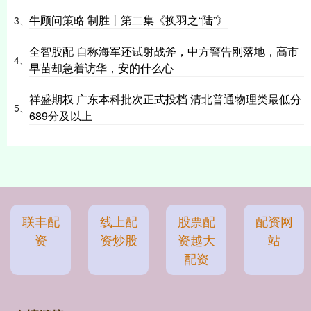
牛顾问策略 制胜丨第二集《换羽之“陆”》
3、
全智股配 自称海军还试射战斧，中方警告刚落地，高市
4、
早苗却急着访华，安的什么心
祥盛期权 广东本科批次正式投档 清北普通物理类最低分
5、
689分及以上
联丰配
线上配
股票配
配资网
资
资炒股
资越大
站
配资