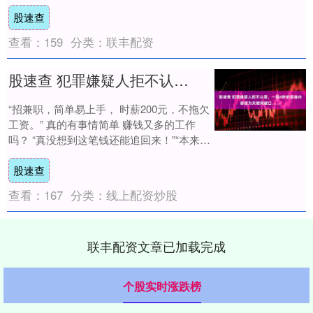
是，忽冷忽热的环境，本身就是一种健康隐
股速查
患。长时....
查看：
159
分类：
联丰配资
股速查 犯罪嫌疑人拒不认罪，一段4秒的语音内容成为关键突破口……
“招兼职，简单易上手， 时薪200元，不拖欠
工资。” 真的有事情简单 赚钱又多的工作
吗？ “真没想到这笔钱还能追回来！”“本来我
们已经绝望了，这笔钱真是解了我们....
股速查
查看：
167
分类：
线上配资炒股
联丰配资文章已加载完成
个股实时涨跌榜