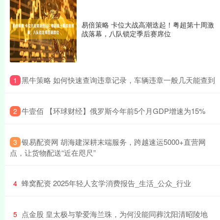
易倍策略 卡位大战高潮迭起！粤超第十周激
战落幕，八队锁定季后赛席位
​黑牛策略 如何快速查询违章记录，车辆违章一般几天能查到
1
​牛壹佰 【环球财经】俄罗斯今年前5个月GDP增速为15%
2
​银易配资网 胡海建深耕末端服务，跨越速运5000+直营网
3
点，让货物配送“近在咫尺”
​蜂窝配资 2025年轻人玄学消费报告_生活_公众_行业
4
​点金股 皇太极与挚爱海兰珠，为何没能同葬沈阳清昭陵地
5