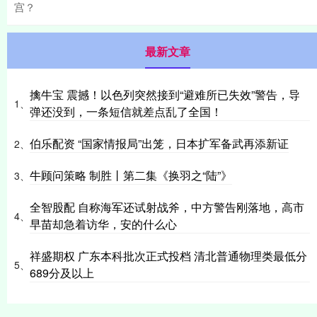
宫？
最新文章
擒牛宝 震撼！以色列突然接到“避难所已失效”警告，导
1、
弹还没到，一条短信就差点乱了全国！
伯乐配资 “国家情报局”出笼，日本扩军备武再添新证
2、
牛顾问策略 制胜丨第二集《换羽之“陆”》
3、
全智股配 自称海军还试射战斧，中方警告刚落地，高市
4、
早苗却急着访华，安的什么心
祥盛期权 广东本科批次正式投档 清北普通物理类最低分
5、
689分及以上