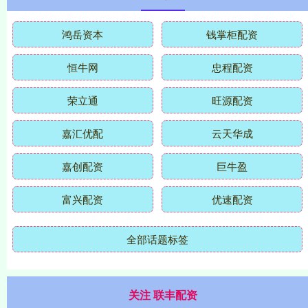
鸿岳资本
钱掌柜配资
恒牛网
忠程配资
荣立通
旺源配资
嘉汇优配
云天华成
嘉创配资
巨牛盈
富兴配资
优速配资
全部话题标签
关注 联丰配资