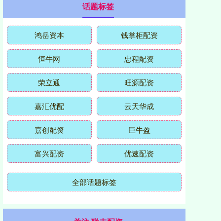
话题标签
鸿岳资本
钱掌柜配资
恒牛网
忠程配资
荣立通
旺源配资
嘉汇优配
云天华成
嘉创配资
巨牛盈
富兴配资
优速配资
全部话题标签