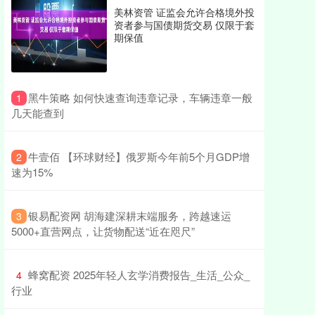
美林资管 证监会允许合格境外投
资者参与国债期货交易 仅限于套
期保值
​黑牛策略 如何快速查询违章记录，车辆违章一般
1
几天能查到
​牛壹佰 【环球财经】俄罗斯今年前5个月GDP增
2
速为15%
​银易配资网 胡海建深耕末端服务，跨越速运
3
5000+直营网点，让货物配送“近在咫尺”
​蜂窝配资 2025年轻人玄学消费报告_生活_公众_
4
行业