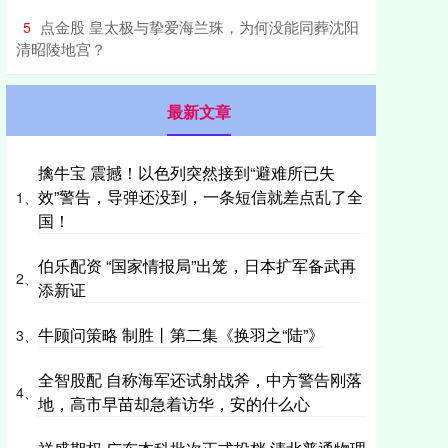
​点金股 皇太极与挚爱海兰珠，为何没能同葬沈阳
5
清昭陵地宫？
最新文章
擒牛宝 震撼！以色列突然接到“避难所已失
效”警告，导弹还没到，一条短信就差点乱了全
1、
国！
伯乐配资 “国家情报局”出笼，日本扩军备武再
2、
添新证
牛顾问策略 制胜丨第二集《换羽之“陆”》
3、
全智股配 自称海军还试射战斧，中方警告刚落
4、
地，高市早苗却急着访华，安的什么心