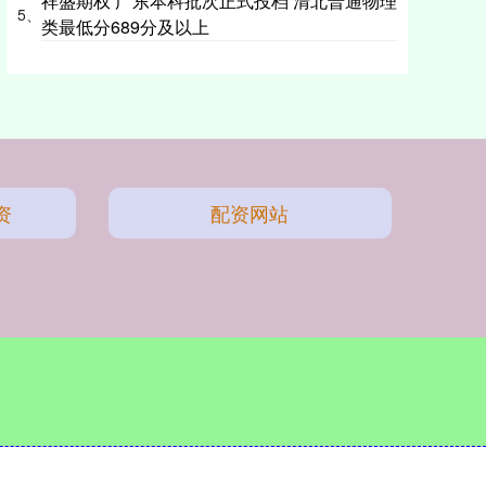
祥盛期权 广东本科批次正式投档 清北普通物理
5、
类最低分689分及以上
资
配资网站