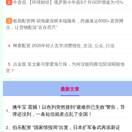
​牛壹佰 【环球财经】俄罗斯今年前5个月GDP增速为15%
2
​银易配资网 胡海建深耕末端服务，跨越速运5000+直营网
3
点，让货物配送“近在咫尺”
​蜂窝配资 2025年轻人玄学消费报告_生活_公众_行业
4
​点金股 皇太极与挚爱海兰珠，为何没能同葬沈阳清昭陵地
5
宫？
最新文章
擒牛宝 震撼！以色列突然接到“避难所已失效”警告，导
1、
弹还没到，一条短信就差点乱了全国！
伯乐配资 “国家情报局”出笼，日本扩军备武再添新证
2、