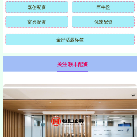
嘉创配资
巨牛盈
富兴配资
优速配资
全部话题标签
关注 联丰配资