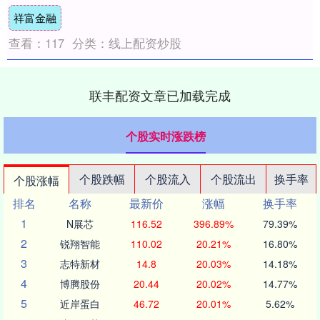
成合作成果331个，意向签约金额1077.5....
祥富金融
查看：
117
分类：
线上配资炒股
联丰配资文章已加载完成
个股实时涨跌榜
个股跌幅
个股流入
个股流出
换手率
个股涨幅
排名
名称
最新价
涨幅
换手率
1
N展芯
116.52
396.89%
79.39%
2
锐翔智能
110.02
20.21%
16.80%
3
志特新材
14.8
20.03%
14.18%
4
博腾股份
20.44
20.02%
14.77%
5
近岸蛋白
46.72
20.01%
5.62%