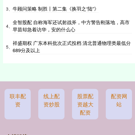
牛顾问策略 制胜丨第二集《换羽之“陆”》
3、
全智股配 自称海军还试射战斧，中方警告刚落地，高市
4、
早苗却急着访华，安的什么心
祥盛期权 广东本科批次正式投档 清北普通物理类最低分
5、
689分及以上
联丰配
线上配
股票配
配资网
资
资炒股
资越大
站
配资