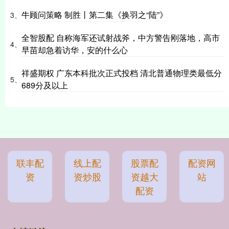
牛顾问策略 制胜丨第二集《换羽之“陆”》
3、
全智股配 自称海军还试射战斧，中方警告刚落地，高市
4、
早苗却急着访华，安的什么心
祥盛期权 广东本科批次正式投档 清北普通物理类最低分
5、
689分及以上
联丰配
线上配
股票配
配资网
资
资炒股
资越大
站
配资