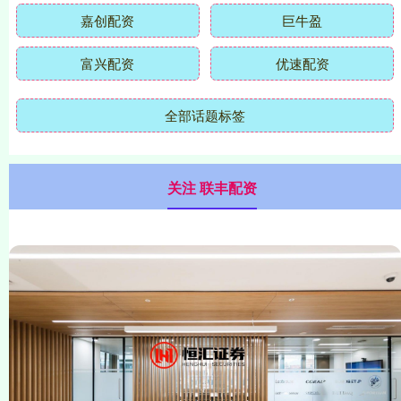
嘉创配资
巨牛盈
富兴配资
优速配资
全部话题标签
关注 联丰配资