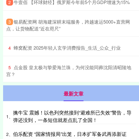
​牛壹佰 【环球财经】俄罗斯今年前5个月GDP增速为15%
2
​银易配资网 胡海建深耕末端服务，跨越速运5000+直营网
3
点，让货物配送“近在咫尺”
​蜂窝配资 2025年轻人玄学消费报告_生活_公众_行业
4
​点金股 皇太极与挚爱海兰珠，为何没能同葬沈阳清昭陵地
5
宫？
最新文章
擒牛宝 震撼！以色列突然接到“避难所已失效”警告，导
1、
弹还没到，一条短信就差点乱了全国！
伯乐配资 “国家情报局”出笼，日本扩军备武再添新证
2、