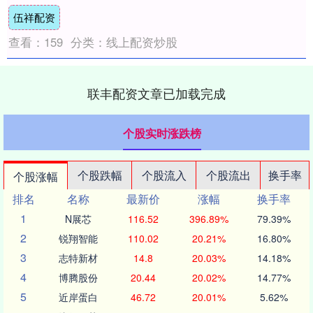
批/核准/备案机关批准，项目资金来源为其
伍祥配资
他资....
查看：
159
分类：
线上配资炒股
联丰配资文章已加载完成
个股实时涨跌榜
个股跌幅
个股流入
个股流出
换手率
个股涨幅
排名
名称
最新价
涨幅
换手率
1
N展芯
116.52
396.89%
79.39%
2
锐翔智能
110.02
20.21%
16.80%
3
志特新材
14.8
20.03%
14.18%
4
博腾股份
20.44
20.02%
14.77%
5
近岸蛋白
46.72
20.01%
5.62%