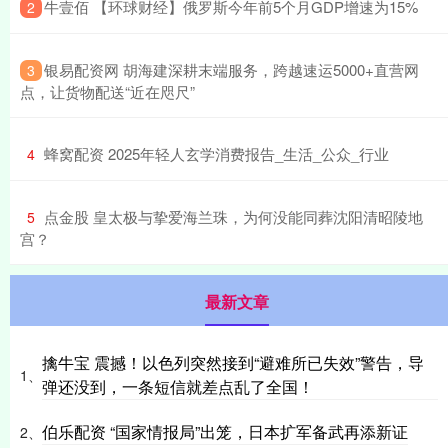
​牛壹佰 【环球财经】俄罗斯今年前5个月GDP增速为15%
2
​银易配资网 胡海建深耕末端服务，跨越速运5000+直营网
3
点，让货物配送“近在咫尺”
​蜂窝配资 2025年轻人玄学消费报告_生活_公众_行业
4
​点金股 皇太极与挚爱海兰珠，为何没能同葬沈阳清昭陵地
5
宫？
最新文章
擒牛宝 震撼！以色列突然接到“避难所已失效”警告，导
1、
弹还没到，一条短信就差点乱了全国！
伯乐配资 “国家情报局”出笼，日本扩军备武再添新证
2、