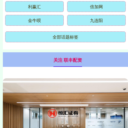
利赢汇
倍加网
金牛呗
九连阳
全部话题标签
关注 联丰配资