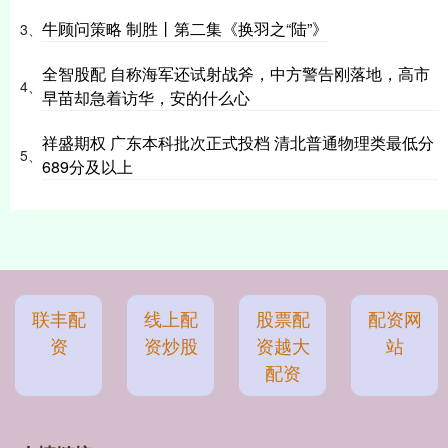
牛顾问策略 制胜丨第二集《换羽之“陆”》
3、
全智股配 自称海军还试射战斧，中方警告刚落地，高市
4、
早苗却急着访华，安的什么心
祥盛期权 广东本科批次正式投档 清北普通物理类最低分
5、
689分及以上
联丰配
线上配
股票配
配资网
资
资炒股
资越大
站
配资