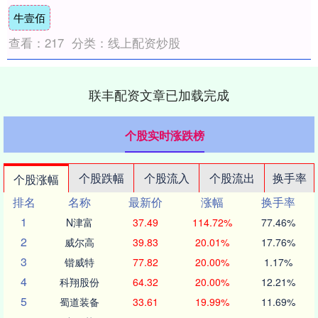
罗斯GDP增长1.2%，....
牛壹佰
查看：
217
分类：
线上配资炒股
联丰配资文章已加载完成
个股实时涨跌榜
个股跌幅
个股流入
个股流出
换手率
个股涨幅
排名
名称
最新价
涨幅
换手率
1
N津富
37.49
114.72%
77.46%
2
威尔高
39.83
20.01%
17.76%
3
锴威特
77.82
20.00%
1.17%
4
科翔股份
64.32
20.00%
12.21%
5
蜀道装备
33.61
19.99%
11.69%