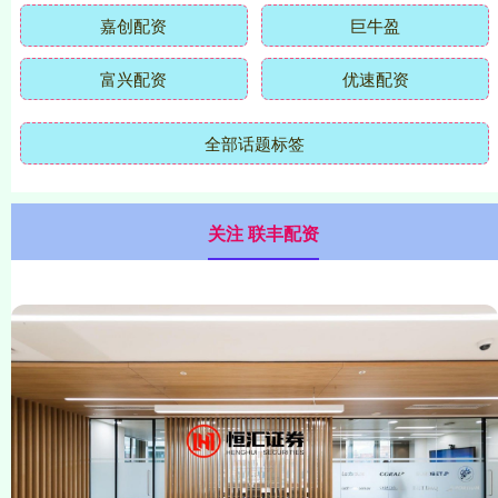
嘉创配资
巨牛盈
富兴配资
优速配资
全部话题标签
关注 联丰配资