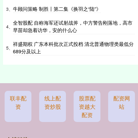
牛顾问策略 制胜丨第二集《换羽之“陆”》
3、
全智股配 自称海军还试射战斧，中方警告刚落地，高市
4、
早苗却急着访华，安的什么心
祥盛期权 广东本科批次正式投档 清北普通物理类最低分
5、
689分及以上
联丰配
线上配
股票配
配资网
资
资炒股
资越大
站
配资