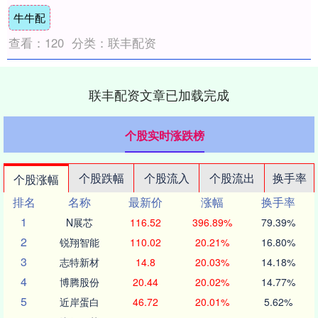
一项旨在推动关系正常化的和平协议文本。
牛牛配
根....
查看：
120
分类：
联丰配资
联丰配资文章已加载完成
个股实时涨跌榜
个股跌幅
个股流入
个股流出
换手率
个股涨幅
排名
名称
最新价
涨幅
换手率
1
N展芯
116.52
396.89%
79.39%
2
锐翔智能
110.02
20.21%
16.80%
3
志特新材
14.8
20.03%
14.18%
4
博腾股份
20.44
20.02%
14.77%
5
近岸蛋白
46.72
20.01%
5.62%