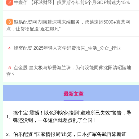
​牛壹佰 【环球财经】俄罗斯今年前5个月GDP增速为15%
2
​银易配资网 胡海建深耕末端服务，跨越速运5000+直营网
3
点，让货物配送“近在咫尺”
​蜂窝配资 2025年轻人玄学消费报告_生活_公众_行业
4
​点金股 皇太极与挚爱海兰珠，为何没能同葬沈阳清昭陵地
5
宫？
最新文章
擒牛宝 震撼！以色列突然接到“避难所已失效”警告，导
1、
弹还没到，一条短信就差点乱了全国！
伯乐配资 “国家情报局”出笼，日本扩军备武再添新证
2、