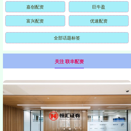
嘉创配资
巨牛盈
富兴配资
优速配资
全部话题标签
关注 联丰配资