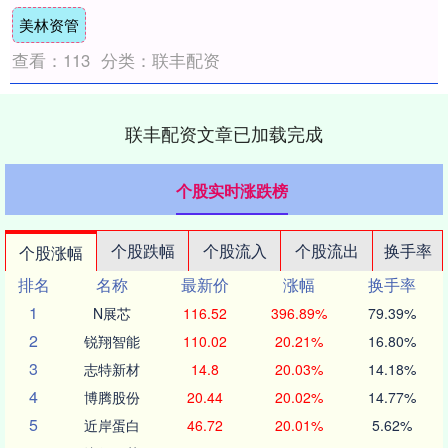
投资者参与国债期货交易，交易目的限于
美林资管
套....
查看：
113
分类：
联丰配资
联丰配资文章已加载完成
个股实时涨跌榜
个股跌幅
个股流入
个股流出
换手率
个股涨幅
排名
名称
最新价
涨幅
换手率
1
N展芯
116.52
396.89%
79.39%
2
锐翔智能
110.02
20.21%
16.80%
3
志特新材
14.8
20.03%
14.18%
4
博腾股份
20.44
20.02%
14.77%
5
近岸蛋白
46.72
20.01%
5.62%