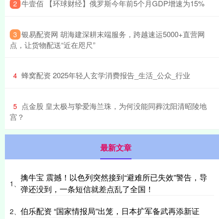
​牛壹佰 【环球财经】俄罗斯今年前5个月GDP增速为15%
2
​银易配资网 胡海建深耕末端服务，跨越速运5000+直营网
3
点，让货物配送“近在咫尺”
​蜂窝配资 2025年轻人玄学消费报告_生活_公众_行业
4
​点金股 皇太极与挚爱海兰珠，为何没能同葬沈阳清昭陵地
5
宫？
最新文章
擒牛宝 震撼！以色列突然接到“避难所已失效”警告，导
1、
弹还没到，一条短信就差点乱了全国！
伯乐配资 “国家情报局”出笼，日本扩军备武再添新证
2、