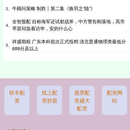
牛顾问策略 制胜丨第二集《换羽之“陆”》
3、
全智股配 自称海军还试射战斧，中方警告刚落地，高市
4、
早苗却急着访华，安的什么心
祥盛期权 广东本科批次正式投档 清北普通物理类最低分
5、
689分及以上
联丰配
线上配
股票配
配资网
资
资炒股
资越大
站
配资