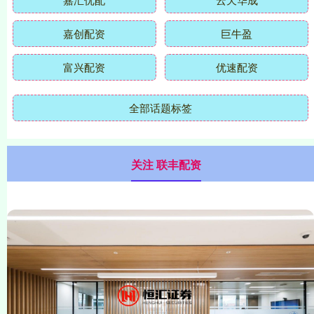
嘉创配资
巨牛盈
富兴配资
优速配资
全部话题标签
关注 联丰配资