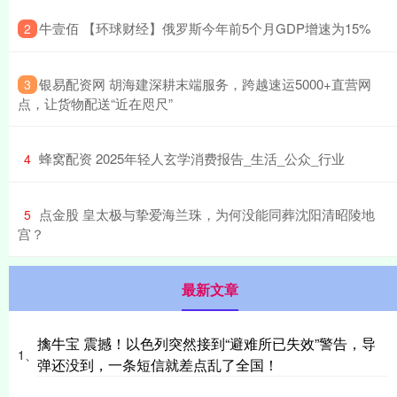
​牛壹佰 【环球财经】俄罗斯今年前5个月GDP增速为15%
2
​银易配资网 胡海建深耕末端服务，跨越速运5000+直营网
3
点，让货物配送“近在咫尺”
​蜂窝配资 2025年轻人玄学消费报告_生活_公众_行业
4
​点金股 皇太极与挚爱海兰珠，为何没能同葬沈阳清昭陵地
5
宫？
最新文章
擒牛宝 震撼！以色列突然接到“避难所已失效”警告，导
1、
弹还没到，一条短信就差点乱了全国！