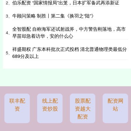
伯乐配资 “国家情报局”出笼，日本扩军备武再添新证
2、
牛顾问策略 制胜丨第二集《换羽之“陆”》
3、
全智股配 自称海军还试射战斧，中方警告刚落地，高市
4、
早苗却急着访华，安的什么心
祥盛期权 广东本科批次正式投档 清北普通物理类最低分
5、
689分及以上
联丰配
线上配
股票配
配资网
资
资炒股
资越大
站
配资