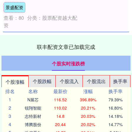
十一届动物防疫职业技能竞赛在西宁举行，
景盛配资
来自全市....
查看：
80
分类：
股票配资越大配
资
联丰配资文章已加载完成
个股实时涨跌榜
个股跌幅
个股流入
个股流出
换手率
个股涨幅
排名
名称
最新价
涨幅
换手率
1
N展芯
116.52
396.89%
79.39%
2
锐翔智能
110.02
20.21%
16.80%
3
志特新材
14.8
20.03%
14.18%
4
博腾股份
20.44
20.02%
14.77%