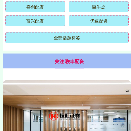
嘉创配资
巨牛盈
富兴配资
优速配资
全部话题标签
关注 联丰配资