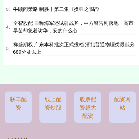
牛顾问策略 制胜丨第二集《换羽之“陆”》
3、
全智股配 自称海军还试射战斧，中方警告刚落地，高市
4、
早苗却急着访华，安的什么心
祥盛期权 广东本科批次正式投档 清北普通物理类最低分
5、
689分及以上
联丰配
线上配
股票配
配资网
资
资炒股
资越大
站
配资