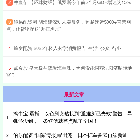
​牛壹佰 【环球财经】俄罗斯今年前5个月GDP增速为15%
2
​银易配资网 胡海建深耕末端服务，跨越速运5000+直营网
3
点，让货物配送“近在咫尺”
​蜂窝配资 2025年轻人玄学消费报告_生活_公众_行业
4
​点金股 皇太极与挚爱海兰珠，为何没能同葬沈阳清昭陵地
5
宫？
最新文章
擒牛宝 震撼！以色列突然接到“避难所已失效”警告，导
1、
弹还没到，一条短信就差点乱了全国！
伯乐配资 “国家情报局”出笼，日本扩军备武再添新证
2、