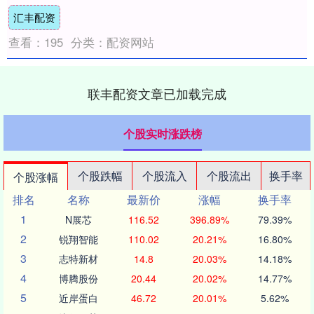
间，提效率、降成本、抓协同，经营....
汇丰配资
查看：
195
分类：
配资网站
联丰配资文章已加载完成
个股实时涨跌榜
个股跌幅
个股流入
个股流出
换手率
个股涨幅
排名
名称
最新价
涨幅
换手率
1
N展芯
116.52
396.89%
79.39%
2
锐翔智能
110.02
20.21%
16.80%
3
志特新材
14.8
20.03%
14.18%
4
博腾股份
20.44
20.02%
14.77%
5
近岸蛋白
46.72
20.01%
5.62%