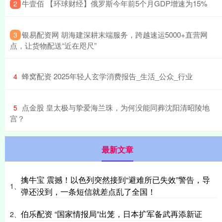
​牛壹佰 【环球财经】俄罗斯今年前5个月GDP增速为15%
2
​银易配资网 胡海建深耕末端服务，跨越速运5000+直营网
3
点，让货物配送“近在咫尺”
​蜂窝配资 2025年轻人玄学消费报告_生活_公众_行业
4
​点金股 皇太极与挚爱海兰珠，为何没能同葬沈阳清昭陵地
5
宫？
最新文章
擒牛宝 震撼！以色列突然接到“避难所已失效”警告，导
1、
弹还没到，一条短信就差点乱了全国！
伯乐配资 “国家情报局”出笼，日本扩军备武再添新证
2、