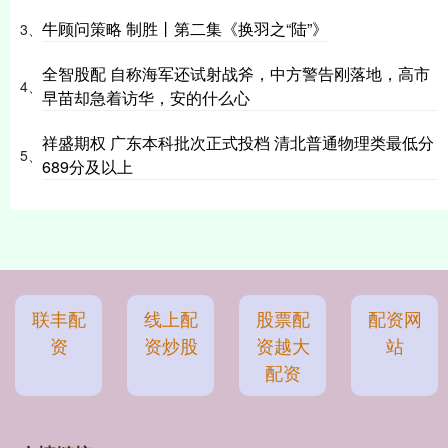
牛顾问策略 制胜丨第二集《换羽之“陆”》
3、
全智股配 自称海军还试射战斧，中方警告刚落地，高市
4、
早苗却急着访华，安的什么心
祥盛期权 广东本科批次正式投档 清北普通物理类最低分
5、
689分及以上
联丰配
线上配
股票配
配资网
资
资炒股
资越大
站
配资