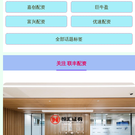
嘉创配资
巨牛盈
富兴配资
优速配资
全部话题标签
关注 联丰配资