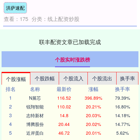
全省59个紧密型县域医共体建设县。这是自
洪萨速配
国家医....
查看：
175
分类：
线上配资炒股
联丰配资文章已加载完成
个股实时涨跌榜
个股跌幅
个股流入
个股流出
换手率
个股涨幅
排名
名称
最新价
涨幅
换手率
1
N展芯
116.52
396.89%
79.39%
2
锐翔智能
110.02
20.21%
16.80%
3
志特新材
14.8
20.03%
14.18%
4
博腾股份
20.44
20.02%
14.77%
5
近岸蛋白
46.72
20.01%
5.62%