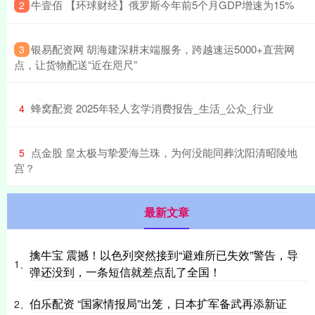
​牛壹佰 【环球财经】俄罗斯今年前5个月GDP增速为15%
2
​银易配资网 胡海建深耕末端服务，跨越速运5000+直营网
3
点，让货物配送“近在咫尺”
​蜂窝配资 2025年轻人玄学消费报告_生活_公众_行业
4
​点金股 皇太极与挚爱海兰珠，为何没能同葬沈阳清昭陵地
5
宫？
最新文章
擒牛宝 震撼！以色列突然接到“避难所已失效”警告，导
1、
弹还没到，一条短信就差点乱了全国！
伯乐配资 “国家情报局”出笼，日本扩军备武再添新证
2、