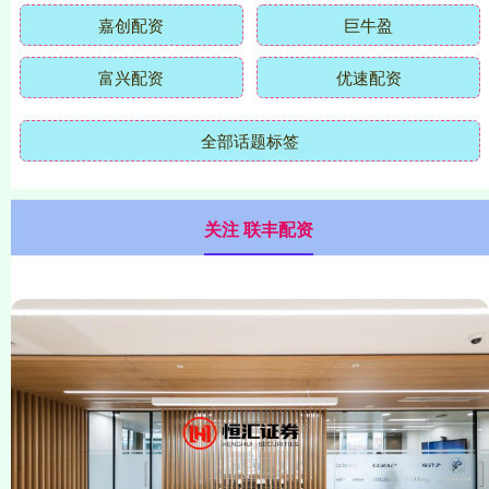
嘉创配资
巨牛盈
富兴配资
优速配资
全部话题标签
关注 联丰配资