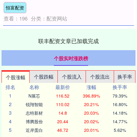
沙高中2025年高考情况 报名人数：....
恒富配资
查看：
196
分类：
配资网站
联丰配资文章已加载完成
个股实时涨跌榜
个股跌幅
个股流入
个股流出
换手率
个股涨幅
排名
名称
最新价
涨幅
换手率
1
N展芯
116.52
396.89%
79.39%
2
锐翔智能
110.02
20.21%
16.80%
3
志特新材
14.8
20.03%
14.18%
4
博腾股份
20.44
20.02%
14.77%
5
近岸蛋白
46.72
20.01%
5.62%