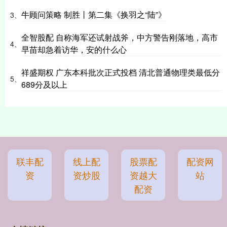
牛顾问策略 制胜丨第二集《换羽之“陆”》
3、
全智股配 自称海军还试射战斧，中方警告刚落地，高市
4、
早苗却急着访华，安的什么心
祥盛期权 广东本科批次正式投档 清北普通物理类最低分
5、
689分及以上
联丰配
线上配
股票配
配资网
资
资炒股
资越大
站
配资