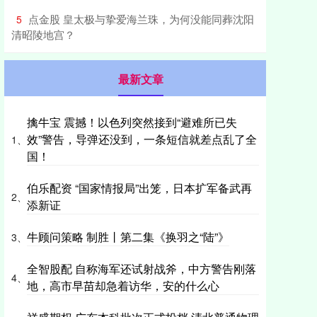
​点金股 皇太极与挚爱海兰珠，为何没能同葬沈阳
5
清昭陵地宫？
最新文章
擒牛宝 震撼！以色列突然接到“避难所已失
效”警告，导弹还没到，一条短信就差点乱了全
1、
国！
伯乐配资 “国家情报局”出笼，日本扩军备武再
2、
添新证
牛顾问策略 制胜丨第二集《换羽之“陆”》
3、
全智股配 自称海军还试射战斧，中方警告刚落
4、
地，高市早苗却急着访华，安的什么心