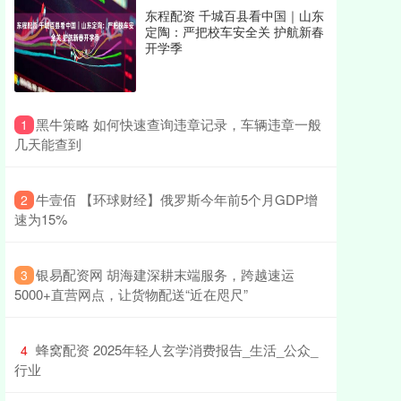
东程配资 千城百县看中国｜山东
定陶：严把校车安全关 护航新春
开学季
​黑牛策略 如何快速查询违章记录，车辆违章一般
1
几天能查到
​牛壹佰 【环球财经】俄罗斯今年前5个月GDP增
2
速为15%
​银易配资网 胡海建深耕末端服务，跨越速运
3
5000+直营网点，让货物配送“近在咫尺”
​蜂窝配资 2025年轻人玄学消费报告_生活_公众_
4
行业