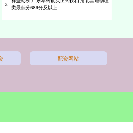
祥盛期权 广东本科批次正式投档 清北普通物理
5、
类最低分689分及以上
资
配资网站