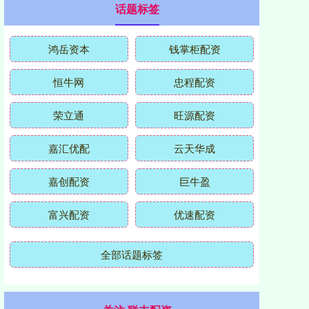
话题标签
鸿岳资本
钱掌柜配资
恒牛网
忠程配资
荣立通
旺源配资
嘉汇优配
云天华成
嘉创配资
巨牛盈
富兴配资
优速配资
全部话题标签