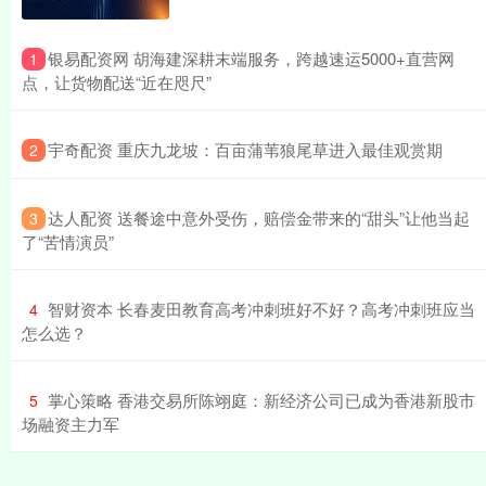
​银易配资网 胡海建深耕末端服务，跨越速运5000+直营网
1
点，让货物配送“近在咫尺”
​宇奇配资 重庆九龙坡：百亩蒲苇狼尾草进入最佳观赏期
2
​达人配资 送餐途中意外受伤，赔偿金带来的“甜头”让他当起
3
了“苦情演员”
​智财资本 长春麦田教育高考冲刺班好不好？高考冲刺班应当
4
怎么选？
​掌心策略 香港交易所陈翊庭：新经济公司已成为香港新股市
5
场融资主力军