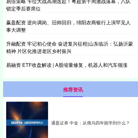
易倍策略 卡位大战高潮迭起！粤超第十周激战落幕，八队
锁定季后赛席位
赢盈配资 逆向调岗、旧帅回归，绵阳农商银行上演罕见人
事大调整
升融配资 牢记初心使命 奋进复兴征程|山东临沂：弘扬沂蒙
精神 片区化推进老区乡村振兴
易融资 ETF收盘解读 | A股缩量修复，机器人和汽车领涨
推荐资讯
通盈证券 中金：从俄乌四年能学到什么？