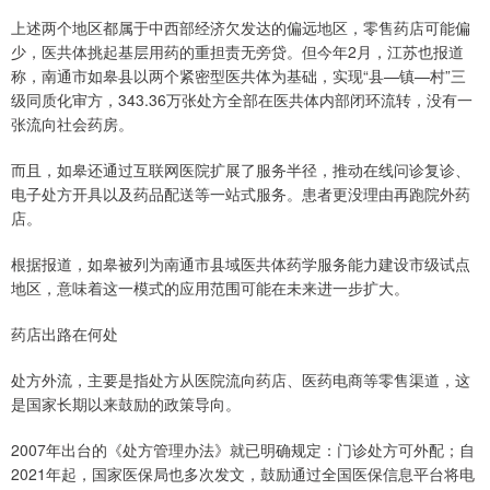
上述两个地区都属于中西部经济欠发达的偏远地区，零售药店可能偏
少，医共体挑起基层用药的重担责无旁贷。但今年2月，江苏也报道
称，南通市如皋县以两个紧密型医共体为基础，实现“县—镇—村”三
级同质化审方，343.36万张处方全部在医共体内部闭环流转，没有一
张流向社会药房。
而且，如皋还通过互联网医院扩展了服务半径，推动在线问诊复诊、
电子处方开具以及药品配送等一站式服务。患者更没理由再跑院外药
店。
根据报道，如皋被列为南通市县域医共体药学服务能力建设市级试点
地区，意味着这一模式的应用范围可能在未来进一步扩大。
药店出路在何处
处方外流，主要是指处方从医院流向药店、医药电商等零售渠道，这
是国家长期以来鼓励的政策导向。
2007年出台的《处方管理办法》就已明确规定：门诊处方可外配；自
2021年起，国家医保局也多次发文，鼓励通过全国医保信息平台将电