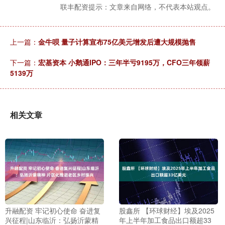
联丰配资提示：文章来自网络，不代表本站观点。
上一篇：
金牛呗 量子计算宣布75亿美元增发后遭大规模抛售
下一篇：
宏基资本 小鹅通IPO：三年半亏9195万，CFO三年领薪
5139万
相关文章
升融配资 牢记初心使命 奋进复
股鑫所 【环球财经】埃及2025
兴征程|山东临沂：弘扬沂蒙精
年上半年加工食品出口额超33