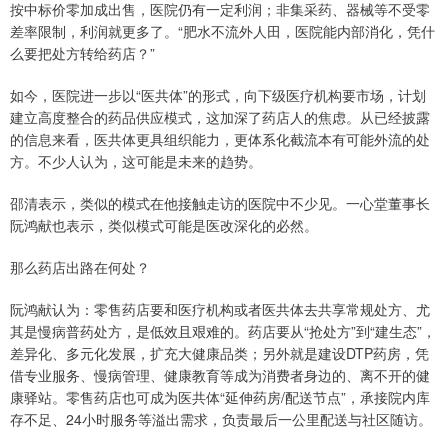
按中标价零加成出售，医院仍有一定利润；非集采药、器械等不受零
差率限制，利润就更多了。“肥水不流外人田，医院能内部消化，凭什
么要把处方转给药店？”
如今，医院进一步以“医共体”的形式，向下级医疗机构要市场，计划
建立高度整合的药品供应模式，这加深了药店人的焦虑。从已经披露
的信息来看，医共体更具组织能力，更体系化截流本有可能外流的处
方。不少人认为，这可能是未来的趋势。
邵清表示，类似的模式在他接触走访的医院中不少见。一心堂董事长
阮鸿献也表示，类似模式可能是医改深化的必然。
那么药店出路在何处？
阮鸿献认为：零售药店要和医疗机构或者医共体去共享常规处方、尤
其是慢病普药处方，是低效且艰难的。药店要从“抢处方”到“建生态”，
差异化、多元化发展，扩充大健康品类；另外就是建设DTP药房，凭
借专业服务、慢病管理、健康教育等成为消费者身边的、离不开的健
康驿站。零售药店也可成为医共体“延伸药房/配送节点”，承接院内库
存不足、24小时服务等溢出需求，负责最后一公里配送与社区随访。