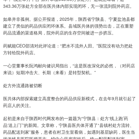
343.36万张处方全部在医共体内部实现闭环，无一张流到院外药店。
如皋并非孤例。据公开报道，2025年，陕西省宁陕县、宁夏盐池县都
建立了类似的药品供应闭环体系。县域医共体的强势出击，正在重塑
药品流通的渠道格局，院外药店的生存空间被进一步挤压。
药赋能CEO邵清对此评论道：“肥水不流外人田。”医院没有动力把处
方转给院外药店。
一心堂董事长阮鸿献向健识局指出，“这是医改深化的必然，（对药店
来说）短期冲击大、长期（来看）是转型契机。”
处方外流通路被切断
医共体内部探索建立高度整合的药品供应新模式，在去年9月就引起了
药店人的关注。
起初是来自于陕西时代网发布的一篇题为“宁陕县：处方‘线上跑’药
品‘送上门’”的新闻。文章称，宁陕县医共体开通了“县镇村处方流转、
药品配送到家”服务，患者在村卫生室看病，如遇到基层缺药，医生当
场连线县医院医师开方，经中心药房审核后，统一配药配送到家。