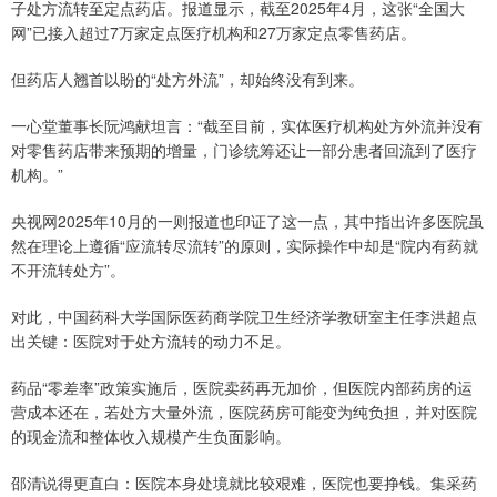
子处方流转至定点药店。报道显示，截至2025年4月，这张“全国大
网”已接入超过7万家定点医疗机构和27万家定点零售药店。
但药店人翘首以盼的“处方外流”，却始终没有到来。
一心堂董事长阮鸿献坦言：“截至目前，实体医疗机构处方外流并没有
对零售药店带来预期的增量，门诊统筹还让一部分患者回流到了医疗
机构。”
央视网2025年10月的一则报道也印证了这一点，其中指出许多医院虽
然在理论上遵循“应流转尽流转”的原则，实际操作中却是“院内有药就
不开流转处方”。
对此，中国药科大学国际医药商学院卫生经济学教研室主任李洪超点
出关键：医院对于处方流转的动力不足。
药品“零差率”政策实施后，医院卖药再无加价，但医院内部药房的运
营成本还在，若处方大量外流，医院药房可能变为纯负担，并对医院
的现金流和整体收入规模产生负面影响。
邵清说得更直白：医院本身处境就比较艰难，医院也要挣钱。集采药