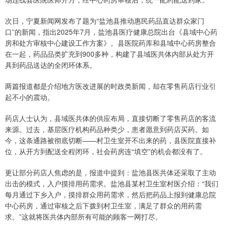
次日，宁夏新闻网发布了题为“盐池县推动惠民药品直达群众家门
口”的新闻，指出2025年7月，盐池县医疗健康总院出台《县域中心药
房和处方审核中心建设工作方案》。县医院药库和县域中心药房整合
在一起，药品品类扩充到900多种，构建了县域医共体内部从处方开
具到药品送达的全闭环体系。
两篇报道都是介绍地方医改进展的时政类新闻，却在零售药店行业引
起不小的震动。
药店人士认为，县域医共体的供应布局，直接切断了零售药店的客流
来源。过去，基层医疗机构药品种类少，患者愿意到药店买药。如
今，这条通路被彻底切断——村卫生室开不出来的药，县医院直接补
位，从开方到配送全程闭环，社会药房连“填空”的机会都没有了。
更让部分药店人焦虑的是，报道中提到：盐池县医共体还采取了主动
出击的模式，入户摸排用药需求。盐池县某村卫生室村医介绍：“我们
每月通过下乡入户，摸排群众用药需求，然后把药品上报到健康总院
中心药房，通过审核之后下拨到村卫生室，满足了群众的用药需
求。”这就将医共体内部所有可能的顾客一网打尽。