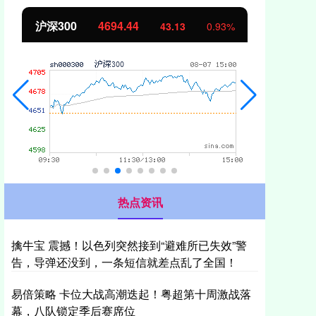
北证50
1134.24
创
11.37
1.01%
热点资讯
擒牛宝 震撼！以色列突然接到“避难所已失效”警
告，导弹还没到，一条短信就差点乱了全国！
易倍策略 卡位大战高潮迭起！粤超第十周激战落
幕，八队锁定季后赛席位