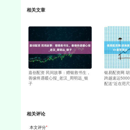
相关文章
嘉创配资 民间故事：赠银救书生，
银易配资网 
善缘终遇暖心报_老汉_周明远_银
跨越速运500
子
配送“近在咫尺
相关评论
本文评分
*