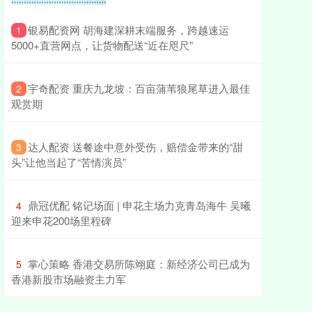
​银易配资网 胡海建深耕末端服务，跨越速运
1
5000+直营网点，让货物配送“近在咫尺”
​宇奇配资 重庆九龙坡：百亩蒲苇狼尾草进入最佳
2
观赏期
​达人配资 送餐途中意外受伤，赔偿金带来的“甜
3
头”让他当起了“苦情演员”
​鼎冠优配 铭记场面 | 申花主场力克青岛海牛 吴曦
4
迎来申花200场里程碑
​掌心策略 香港交易所陈翊庭：新经济公司已成为
5
香港新股市场融资主力军