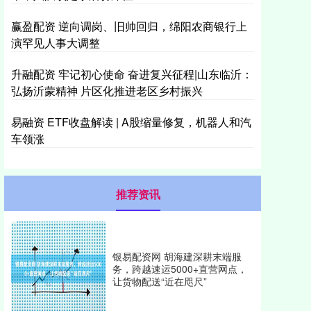
赢盈配资 逆向调岗、旧帅回归，绵阳农商银行上
演罕见人事大调整
升融配资 牢记初心使命 奋进复兴征程|山东临沂：
弘扬沂蒙精神 片区化推进老区乡村振兴
易融资 ETF收盘解读 | A股缩量修复，机器人和汽
车领涨
推荐资讯
银易配资网 胡海建深耕末端服
务，跨越速运5000+直营网点，
让货物配送“近在咫尺”