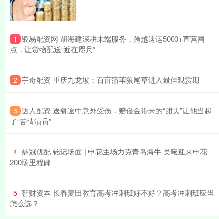
​银易配资网 胡海建深耕末端服务，跨越速运5000+直营网
1
点，让货物配送“近在咫尺”
​宇奇配资 重庆九龙坡：百亩蒲苇狼尾草进入最佳观赏期
2
​达人配资 送餐途中意外受伤，赔偿金带来的“甜头”让他当起
3
了“苦情演员”
​鼎冠优配 铭记场面 | 申花主场力克青岛海牛 吴曦迎来申花
4
200场里程碑
​智财资本 长春麦田教育高考冲刺班好不好？高考冲刺班应当
5
怎么选？