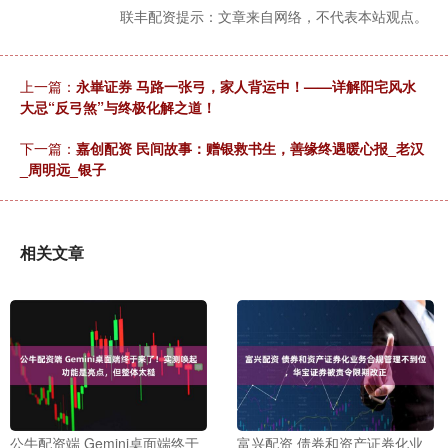
联丰配资提示：文章来自网络，不代表本站观点。
上一篇：
永崋证券 马路一张弓，家人背运中！——详解阳宅风水
大忌“反弓煞”与终极化解之道！
下一篇：
嘉创配资 民间故事：赠银救书生，善缘终遇暖心报_老汉
_周明远_银子
相关文章
公牛配资端 Gemini桌面端终于
富兴配资 债券和资产证券化业