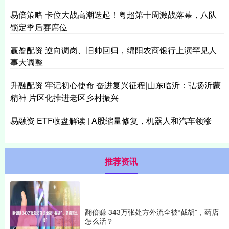
易倍策略 卡位大战高潮迭起！粤超第十周激战落幕，八队
锁定季后赛席位
赢盈配资 逆向调岗、旧帅回归，绵阳农商银行上演罕见人
事大调整
升融配资 牢记初心使命 奋进复兴征程|山东临沂：弘扬沂蒙
精神 片区化推进老区乡村振兴
易融资 ETF收盘解读 | A股缩量修复，机器人和汽车领涨
推荐资讯
翻倍赚 343万张处方外流全被“截胡”，药店
怎么活？