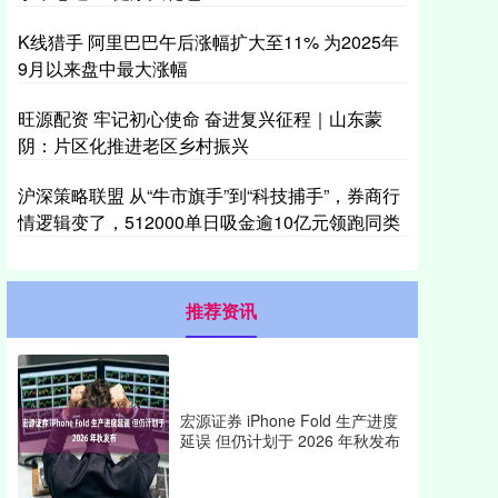
K线猎手 阿里巴巴午后涨幅扩大至11% 为2025年
9月以来盘中最大涨幅
旺源配资 牢记初心使命 奋进复兴征程｜山东蒙
阴：片区化推进老区乡村振兴
沪深策略联盟 从“牛市旗手”到“科技捕手”，券商行
情逻辑变了，512000单日吸金逾10亿元领跑同类
推荐资讯
宏源证券 iPhone Fold 生产进度
延误 但仍计划于 2026 年秋发布