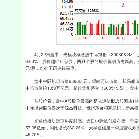
4月22日盘中，光模块概念股中际旭创（300308.SZ）股价
6.63%，股价超616元/股，两只个股的股价都创历史新高。另
元/股，也处于历史较高位。
盘中中际旭创市值9866亿元，望向万亿市值，新易盛市值6
中总市值约1.89万亿元，超过贵州茅台（600519.SH）盘
从股价看，盘中A股股价最高的是光通信概念股源杰科技（6884
中际旭创股价仅次于源杰科技、贵州茅台和寒武纪，新易盛
光通信板块近期热度颇高。近日中际旭创发布第一季度财报，显
57.35亿元，同比增长262.28%。天孚通信第一季度营收则为
45.79%。