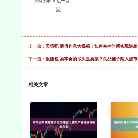
东财图解·加点干货
上一篇：
天策吧 寒假作息大揭秘：如何掌控时间实现逆袭
下一篇：
股腰包 卖零食的尽头是卖菜？良品铺子闯入超市
相关文章