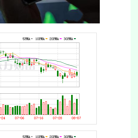
沪深300
4694.44
1.42%
43.13
0.93%