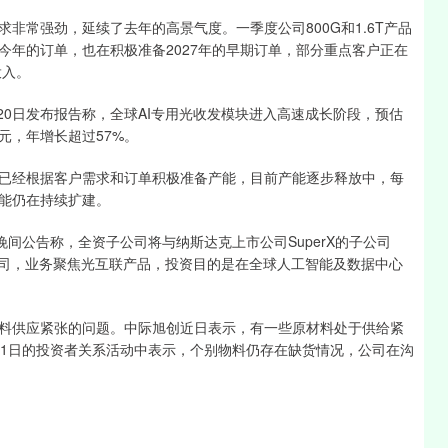
常强劲，延续了去年的高景气度。一季度公司800G和1.6T产品
今年的订单，也在积极准备2027年的早期订单，部分重点客户正在
投入。
月20日发布报告称，全球AI专用光收发模块进入高速成长阶段，预估
美元，年增长超过57%。
经根据客户需求和订单积极准备产能，目前产能逐步释放中，每
能仍在持续扩建。
公告称，全资子公司将与纳斯达克上市公司SuperX的子公司
成立一家子公司，业务聚焦光互联产品，投资目的是在全球人工智能及数据中心
供应紧张的问题。中际旭创近日表示，有一些原材料处于供给紧
21日的投资者关系活动中表示，个别物料仍存在缺货情况，公司在沟