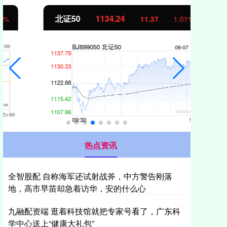
北证50
1134.24
创
11.37
1.01%
热点资讯
全智股配 自称海军还试射战斧，中方警告刚落
地，高市早苗却急着访华，安的什么心
九融配资端 逛着科技馆就把专家号看了，广东科
学中心送上“健康大礼包”