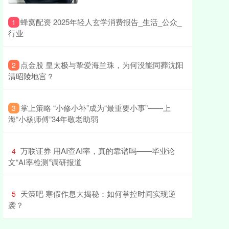
​蜂窝配资 2025年轻人玄学消费报告_生活_公众_
1
行业
​点金股 皇太极与挚爱海兰珠，为何没能同葬沈阳
2
清昭陵地宫？
​掌上策略 “小修小补”成为“最重要小事”——上
3
海“小杨师傅”34年敬老助弱
​万联证券 用AI查AI率，真的靠谱吗——毕业论
4
文“AI率检测”调研报道
​天策吧 寒假作息大揭秘：如何掌控时间实现逆
5
袭？