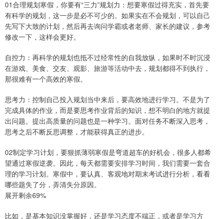
01合理规划寒假，你要有“三力”规划力：想要寒假过得充实，首先要
有科学的规划，这一步是必不可少的。如果实在不会规划，可以自己
先写下大致的计划，然后再去询问学霸或者老师、家长的建议，参考
修改一下，这样会更好。
自控力：再科学的规划也抵不过经常性的自我放纵，如果时不时沉浸
在游戏、美食、交友、观影、旅游等活动中去，规划都得不到执行，
那很难有一个高效的寒假。
思考力：控制自己投入规划当中来后，要高效地进行学习。不是为了
完成具体的作业，而是要思考作业背后的知识，想不明白的地方就提
出问题。提出高质量的问题也是一种学习。面对任务不断深入思考，
思考之后不断反思调整，才能获得真正的进步。
02制定学习计划，要狠抓薄弱寒假是弯道超车的好机会，很多人都希
望通过寒假逆袭。因此，每天都需要安排学习时间，我们需要一套合
理的学习计划。寒假中，要认真、客观地对期末考试进行分析，看看
哪些题失了分，弄清失分原因。
展开剩余69%
比如，是基本知识没掌握好，还是学习态度不端正，或者是学习方