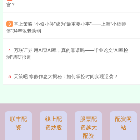
宫？
​掌上策略 “小修小补”成为“最重要小事”——上海“小杨师
3
傅”34年敬老助弱
​万联证券 用AI查AI率，真的靠谱吗——毕业论文“AI率检
4
测”调研报道
​天策吧 寒假作息大揭秘：如何掌控时间实现逆袭？
5
联丰配
线上配
股票配
配资网
资
资炒股
资越大
站
配资