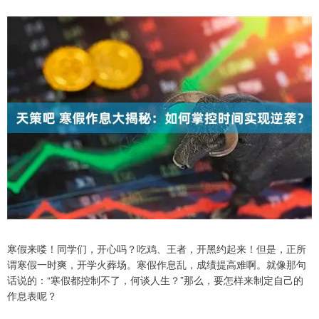
寒假来喽！同学们，开心吗？吃鸡、王者，开黑约起来！但是，正所
谓寒假一时爽，开学火葬场。寒假作息乱，成绩提高难啊。就像那句
话说的：“寒假都控制不了，何谈人生？”那么，要怎样来制定自己的
作息表呢？