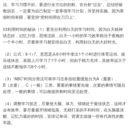
法、学习习惯不好。要进行全方位的剖析。在分析“过去”、总结经验
教训后，一定要为自己制定一套寒假学习计划，并坚持实施。因为寒
假时间有限，要坚持“把时间用在刀刃上”。
03利用时间的秘诀（1）要充分利用白天的学习时间。因为白天精神
状态好，记忆力强，思维活跃，白天一小时的学习效率相当于夜晚的
一个半小时。尽量将学习都安排在白天，利用好白天的大好时光。
（2）公式：8-1>7。意思是从8小时中拿出1个小时进行体育运动、娱
乐或休息，表面上只学习了7个小时，但由于精力充沛，其效率远大于
连续不断地学习8个小时。
（3）“ABC”时间分类法可将学习任务按轻重缓急分为A（重要）、
B（次要）、C（一般）三类。重要的事情要先做，次要的事情可随后
处理，一般的事情，可以根据所剩时间灵活处理。
（4）调整学习状态，尽量使大脑、体力、情绪处于最佳状态，这样才
会有效率。要尽量避开情绪低落、无精打采的不利时间，在头脑最清
醒、记忆力最好的时段，安排记单词、背课文或做一些有代表性的数
学题。