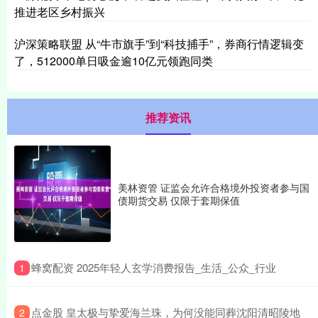
推进老区乡村振兴
沪深策略联盟 从“牛市旗手”到“科技捕手”，券商行情逻辑变
了，512000单日吸金逾10亿元领跑同类
推荐资讯
美林资管 证监会允许合格境外投资者参与国
债期货交易 仅限于套期保值
​蜂窝配资 2025年轻人玄学消费报告_生活_公众_行业
1
​点金股 皇太极与挚爱海兰珠，为何没能同葬沈阳清昭陵地
2