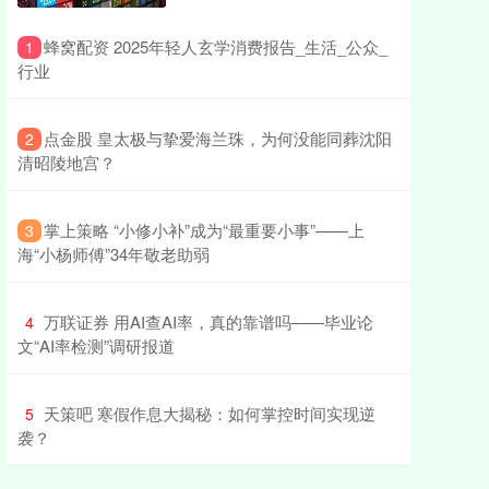
​蜂窝配资 2025年轻人玄学消费报告_生活_公众_
1
行业
​点金股 皇太极与挚爱海兰珠，为何没能同葬沈阳
2
清昭陵地宫？
​掌上策略 “小修小补”成为“最重要小事”——上
3
海“小杨师傅”34年敬老助弱
​万联证券 用AI查AI率，真的靠谱吗——毕业论
4
文“AI率检测”调研报道
​天策吧 寒假作息大揭秘：如何掌控时间实现逆
5
袭？