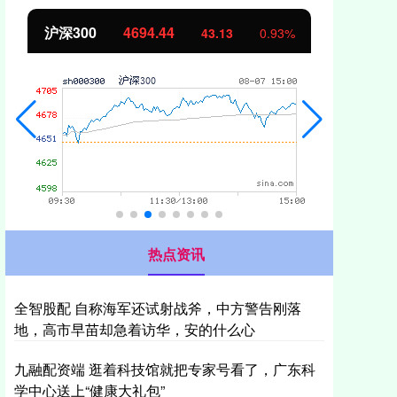
北证50
1134.24
创
11.37
1.01%
热点资讯
全智股配 自称海军还试射战斧，中方警告刚落
地，高市早苗却急着访华，安的什么心
九融配资端 逛着科技馆就把专家号看了，广东科
学中心送上“健康大礼包”