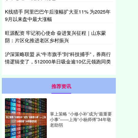
K线猎手 阿里巴巴午后涨幅扩大至11% 为2025年
9月以来盘中最大涨幅
旺源配资 牢记初心使命 奋进复兴征程｜山东蒙
阴：片区化推进老区乡村振兴
沪深策略联盟 从“牛市旗手”到“科技捕手”，券商行
情逻辑变了，512000单日吸金逾10亿元领跑同类
推荐资讯
掌上策略 “小修小补”成为“最重要
小事”——上海“小杨师傅”34年敬
老助弱