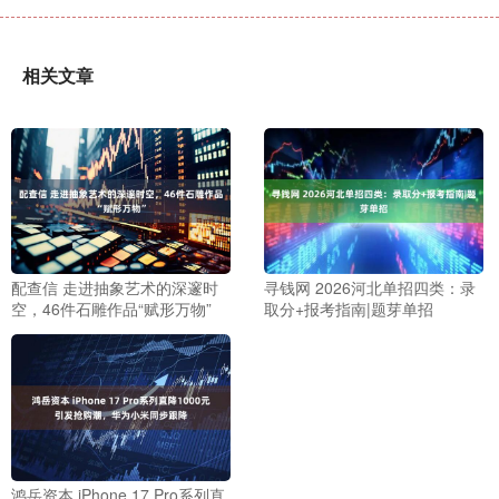
相关文章
配查信 走进抽象艺术的深邃时
寻钱网 2026河北单招四类：录
空，46件石雕作品“赋形万物”
取分+报考指南|题芽单招
鸿岳资本 iPhone 17 Pro系列直