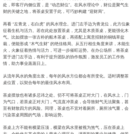
处，即客厅内侧位置，是 “动态财位”。在风水理论中，财位是聚气生
财的关键之地，将茶桌安置于此，可巧妙构建 “迎财局”。
再看 “左青龙，右白虎” 的风水理念。进门左手边为青龙位，此方位象
征着生机与活力。若在此处放置茶桌，尤其是木质茶桌，更能强化木
气。比如摆放一张古朴的船木茶桌，再搭配上寓意招财的铜钱草盆
栽，便能形成 “木气生财” 的绝佳格局。从五行相生角度来讲，木能生
火，火象征着热情与活力，可进一步催旺运势。在办公场所，将茶桌
置于进门左手边，有利于提升团队的协作氛围，激发员工的工作热
情，助力事业蒸蒸日上。
从流年风水的角度出发，每年的风水方位都会有所变化。适时调整茶
桌位置，以契合每年的最佳风水布局。
茶桌摆放也有诸多忌讳之处。切不可将茶桌正对大门，在风水上，门
为气口，若茶桌正对大门，气流直冲茶桌，会导致财气无法聚集，甚
至有财散四方的风险。同理，茶桌也不宜对着厕所，厕所浊气重，会
污染茶桌周围的气场，影响运势。
茶桌上方不能有横梁压顶，横梁在风水里被视为煞气，压在茶桌上
方，会给坐在茶桌旁的人带来心理压力，进而影响事业与健康。倘若