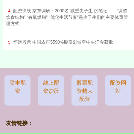
​配资快线 京东调研：2000名“减重尖子生”的笔记——“调整
4
饮食结构” “有氧燃脂”​ “优化生活节奏”​是尖子生们的主要体重管
理方式
​怀远股票 中国农再5590%股份划转至中央汇金获批
5
联丰配
线上配
股票配
配资网
资
资炒股
资越大
站
配资
友情链接：