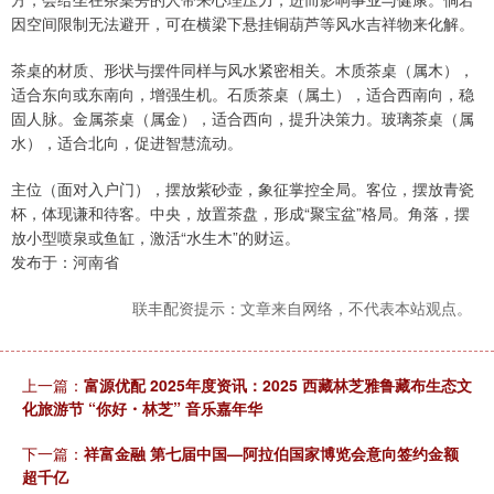
因空间限制无法避开，可在横梁下悬挂铜葫芦等风水吉祥物来化解。
茶桌的材质、形状与摆件同样与风水紧密相关。木质茶桌（属木），
适合东向或东南向，增强生机。石质茶桌（属土），适合西南向，稳
固人脉。金属茶桌（属金），适合西向，提升决策力。玻璃茶桌（属
水），适合北向，促进智慧流动。
主位（面对入户门），摆放紫砂壶，象征掌控全局。客位，摆放青瓷
杯，体现谦和待客。中央，放置茶盘，形成“聚宝盆”格局。角落，摆
放小型喷泉或鱼缸，激活“水生木”的财运。
发布于：河南省
联丰配资提示：文章来自网络，不代表本站观点。
上一篇：
富源优配 2025年度资讯：2025 西藏林芝雅鲁藏布生态文
化旅游节 “你好・林芝” 音乐嘉年华
下一篇：
祥富金融 第七届中国—阿拉伯国家博览会意向签约金额
超千亿