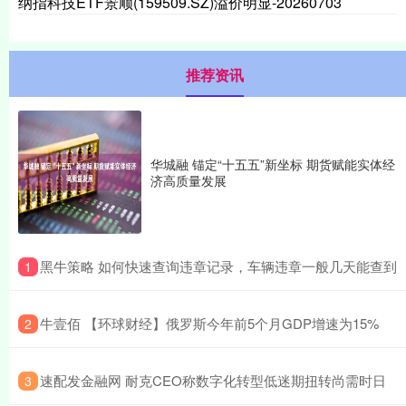
纳指科技ETF景顺(159509.SZ)溢价明显-20260703
推荐资讯
华城融 锚定“十五五”新坐标 期货赋能实体经
济高质量发展
​黑牛策略 如何快速查询违章记录，车辆违章一般几天能查到
1
​牛壹佰 【环球财经】俄罗斯今年前5个月GDP增速为15%
2
​速配发金融网 耐克CEO称数字化转型低迷期扭转尚需时日
3