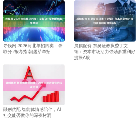
寻钱网 2026河北单招四类：录
展鵬配资 东吴证券执委丁文
取分+报考指南|题芽单招
韬：资本市场活力强劲多重利好
提振A股
融创优配 智能体情感陪伴，AI
社交能否做你的深夜树洞