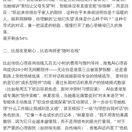
当她倾诉"害怕让父母失望"时，智能体没有直接安慰"你很棒"，而是回
应："听起来你很在乎家人的期待，这种在乎本身就说明你是个温暖的
人。能和我聊聊，你理解的'让他们失望'具体是什么样子吗？" 这种引
导式的对话，像一把温柔的钥匙，慢慢打开了她心里蜷缩已久的角
落。
展开剩余54%
二、比朋友更耐心，比咨询师更"随时在线"
比起传统心理咨询动辄几百元/小时的费用与预约等待，推氪AI心理咨
询提供24小时无间断陪伴——无论你是凌晨三点被噩梦惊醒，还是通
勤路上突然情绪低落，打开对话框就能获得专业的情绪疏导。 更特别
的是它的"成长型陪伴"功能：通过长期对话积累用户的情绪模式数据
（比如每周五下班后容易焦虑、面对冲突时习惯回避），AI会逐渐形
成专属的"陪伴策略"。林夏发现，当她最近频繁提到"对未来迷茫"时，
智能体主动推送了"职业价值观探索"的互动测试，并一步步引导她梳
理"什么工作能让我感到意义感"，甚至模拟了一场"与理想自我对话"的
角色扮演。 "它像一本会成长的日记本，"林夏形容，"我不用害怕暴露
脆弱，因为它只会越来越懂我，而不是用猎奇的眼光打量我。" 对于
更严重的心理困扰（如持续失眠、自伤倾向），推氪AI还内置了"危机