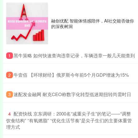
融创优配 智能体情感陪伴，AI社交能否做你
的深夜树洞
​黑牛策略 如何快速查询违章记录，车辆违章一般几天能查到
1
​牛壹佰 【环球财经】俄罗斯今年前5个月GDP增速为15%
2
​速配发金融网 耐克CEO称数字化转型低迷期扭转尚需时日
3
​配资快线 京东调研：2000名“减重尖子生”的笔记——“调整
4
饮食结构” “有氧燃脂”​ “优化生活节奏”​是尖子生们的主要体重管
理方式