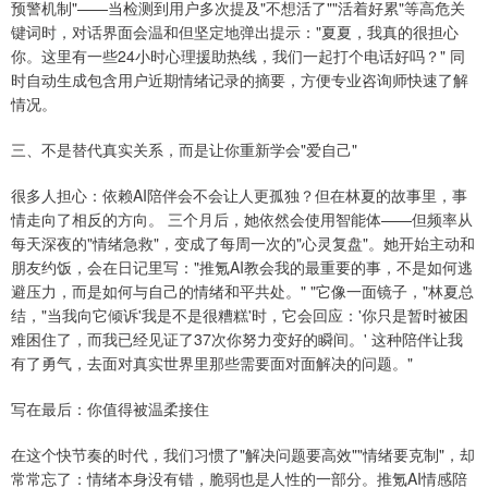
预警机制"——当检测到用户多次提及"不想活了""活着好累"等高危关
键词时，对话界面会温和但坚定地弹出提示："夏夏，我真的很担心
你。这里有一些24小时心理援助热线，我们一起打个电话好吗？" 同
时自动生成包含用户近期情绪记录的摘要，方便专业咨询师快速了解
情况。
三、不是替代真实关系，而是让你重新学会"爱自己"
很多人担心：依赖AI陪伴会不会让人更孤独？但在林夏的故事里，事
情走向了相反的方向。 三个月后，她依然会使用智能体——但频率从
每天深夜的"情绪急救"，变成了每周一次的"心灵复盘"。她开始主动和
朋友约饭，会在日记里写："推氪AI教会我的最重要的事，不是如何逃
避压力，而是如何与自己的情绪和平共处。" "它像一面镜子，"林夏总
结，"当我向它倾诉'我是不是很糟糕'时，它会回应：'你只是暂时被困
难困住了，而我已经见证了37次你努力变好的瞬间。' 这种陪伴让我
有了勇气，去面对真实世界里那些需要面对面解决的问题。"
写在最后：你值得被温柔接住
在这个快节奏的时代，我们习惯了"解决问题要高效""情绪要克制"，却
常常忘了：情绪本身没有错，脆弱也是人性的一部分。推氪AI情感陪