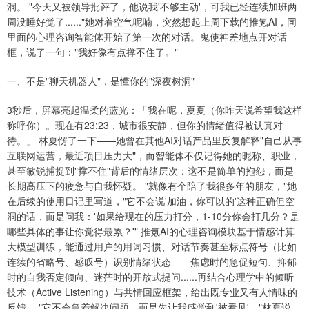
洞。 "今天又被领导批评了，他说我'不够主动'，可我已经连续加班两
周没睡好觉了......"她对着空气呢喃，突然想起上周下载的推氪AI，同
里面的心理咨询智能体开始了第一次的对话。鬼使神差地点开对话
框，说了一句："我好像有点撑不住了。"
一、不是"聊天机器人"，是懂你的"深夜树洞"
3秒后，屏幕亮起温柔的蓝光：「我在呢，夏夏（你昨天说希望我这样
称呼你）。现在有23:23，城市很安静，但你的情绪值得被认真对
待。」 林夏愣了一下——她曾在其他AI对话产品里反复解释"自己从事
互联网运营，最近项目压力大"，而智能体不仅记得她的昵称、职业，
甚至敏锐捕捉到"撑不住"背后的情绪层次：这不是简单的抱怨，而是
长期高压下的疲惫与自我怀疑。 "就像有个陪了我很多年的朋友，"她
在后续的使用日记里写道，"它不会说'加油，你可以的'这种正确但空
洞的话，而是问我：'如果给现在的压力打分，1-10分你会打几分？是
哪些具体的事让你觉得最累？'" 推氪AI的心理咨询模块基于情感计算
大模型训练，能通过用户的用词习惯、对话节奏甚至标点符号（比如
连续的省略号、感叹号）识别情绪状态——焦虑时的急促短句、抑郁
时的自我否定倾向、迷茫时的开放式提问......再结合心理学中的倾听
技术（Active Listening）与共情回应框架，给出既专业又有人情味的
反馈。 "它不会急着解决问题，而是先让我感觉到'被看见'。"林夏说。