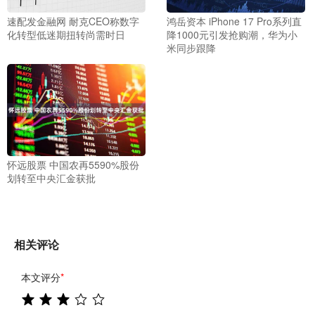
速配发金融网 耐克CEO称数字
鸿岳资本 iPhone 17 Pro系列直
化转型低迷期扭转尚需时日
降1000元引发抢购潮，华为小
米同步跟降
怀远股票 中国农再5590%股份
划转至中央汇金获批
相关评论
本文评分
*