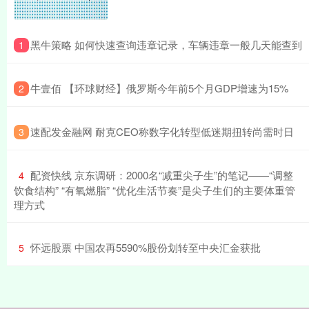
​黑牛策略 如何快速查询违章记录，车辆违章一般几天能查到
1
​牛壹佰 【环球财经】俄罗斯今年前5个月GDP增速为15%
2
​速配发金融网 耐克CEO称数字化转型低迷期扭转尚需时日
3
​配资快线 京东调研：2000名“减重尖子生”的笔记——“调整
4
饮食结构” “有氧燃脂”​ “优化生活节奏”​是尖子生们的主要体重管
理方式
​怀远股票 中国农再5590%股份划转至中央汇金获批
5