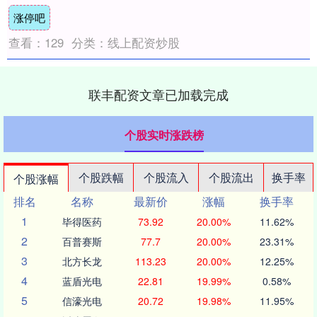
国家一级保护动物彩鹮结伴活动，种群数量
涨停吧
创下江苏....
查看：
129
分类：
线上配资炒股
联丰配资文章已加载完成
个股实时涨跌榜
个股跌幅
个股流入
个股流出
换手率
个股涨幅
排名
名称
最新价
涨幅
换手率
1
毕得医药
73.92
20.00%
11.62%
2
百普赛斯
77.7
20.00%
23.31%
3
北方长龙
113.23
20.00%
12.25%
4
蓝盾光电
22.81
19.99%
0.58%
5
信濠光电
20.72
19.98%
11.95%