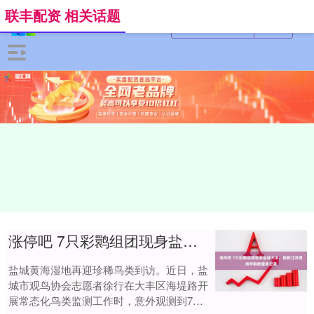
联丰配资 相关话题
涨停吧 7只彩鹮组团现身盐城大丰，刷新江苏观测种群数量新纪录
盐城黄海湿地再迎珍稀鸟类到访。近日，盐
城市观鸟协会志愿者徐行在大丰区海堤路开
展常态化鸟类监测工作时，意外观测到7只