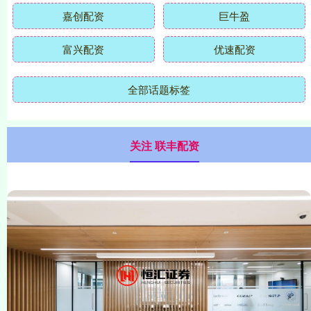
嘉创配资
巨牛盈
富兴配资
优速配资
全部话题标签
关注 联丰配资