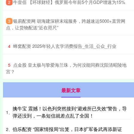
​牛壹佰 【环球财经】俄罗斯今年前5个月GDP增速为15%
2
​银易配资网 胡海建深耕末端服务，跨越速运5000+直营网
3
点，让货物配送“近在咫尺”
​蜂窝配资 2025年轻人玄学消费报告_生活_公众_行业
4
​点金股 皇太极与挚爱海兰珠，为何没能同葬沈阳清昭陵地
5
宫？
最新文章
擒牛宝 震撼！以色列突然接到“避难所已失效”警告，导
1、
弹还没到，一条短信就差点乱了全国！
伯乐配资 “国家情报局”出笼，日本扩军备武再添新证
2、