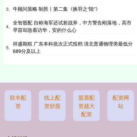
牛顾问策略 制胜丨第二集《换羽之“陆”》
3、
全智股配 自称海军还试射战斧，中方警告刚落地，高市
4、
早苗却急着访华，安的什么心
祥盛期权 广东本科批次正式投档 清北普通物理类最低分
5、
689分及以上
联丰配
线上配
股票配
配资网
资
资炒股
资越大
站
配资