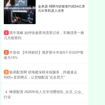
金来源 ABB与软银签约拟54亿美
元出售机器人业务
​黑牛策略 如何快速查询违章记录，车辆违章一般
1
几天能查到
​牛壹佰 【环球财经】俄罗斯今年前5个月GDP增
2
速为15%
​银易配资网 胡海建深耕末端服务，跨越速运
3
5000+直营网点，让货物配送“近在咫尺”
​蜂窝配资 2025年轻人玄学消费报告_生活_公众_
4
行业