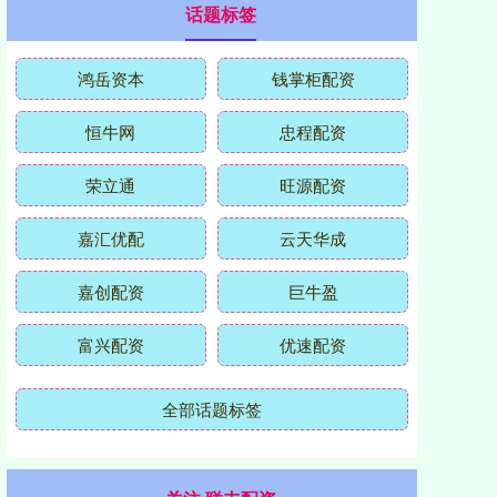
话题标签
鸿岳资本
钱掌柜配资
恒牛网
忠程配资
荣立通
旺源配资
嘉汇优配
云天华成
嘉创配资
巨牛盈
富兴配资
优速配资
全部话题标签