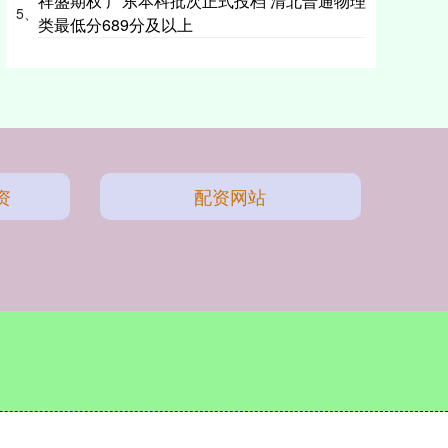
祥盛期权 广东本科批次正式投档 清北普通物理
5、
类最低分689分及以上
资
配资网站