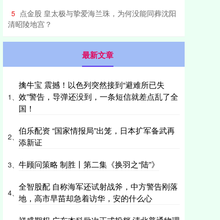
​点金股 皇太极与挚爱海兰珠，为何没能同葬沈阳
5
清昭陵地宫？
最新文章
擒牛宝 震撼！以色列突然接到“避难所已失
效”警告，导弹还没到，一条短信就差点乱了全
1、
国！
伯乐配资 “国家情报局”出笼，日本扩军备武再
2、
添新证
牛顾问策略 制胜丨第二集《换羽之“陆”》
3、
全智股配 自称海军还试射战斧，中方警告刚落
4、
地，高市早苗却急着访华，安的什么心