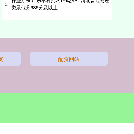
祥盛期权 广东本科批次正式投档 清北普通物理
5、
类最低分689分及以上
资
配资网站