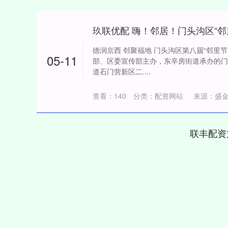
德润京西 邻聚福地 门头沟区第八届“邻里节
05-11
部、区委宣传部主办，东辛房街道承办的门
道石门营新区二....
查看：
140
分类：
配资网站
来源：盛
联丰配资