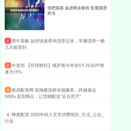
张吧策路 奋进两会新程 彰显期货
担当
​黑牛策略 如何快速查询违章记录，车辆违章一般
1
几天能查到
​牛壹佰 【环球财经】俄罗斯今年前5个月GDP增
2
速为15%
​银易配资网 胡海建深耕末端服务，跨越速运
3
5000+直营网点，让货物配送“近在咫尺”
​蜂窝配资 2025年轻人玄学消费报告_生活_公众_
4
行业