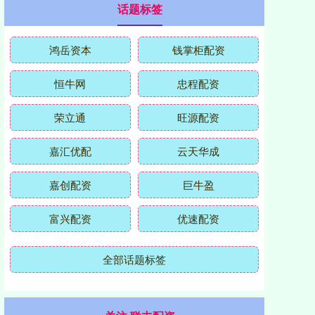
话题标签
鸿岳资本
钱掌柜配资
恒牛网
忠程配资
荣立通
旺源配资
嘉汇优配
云天华成
嘉创配资
巨牛盈
富兴配资
优速配资
全部话题标签