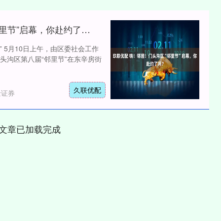
玖联优配 嗨！邻居！门头沟区“邻里节”启幕，你赴约了吗？
” 5月10日上午，由区委社会工作
头沟区第八届“邻里节”在东辛房街
久联优配
金证券
文章已加载完成