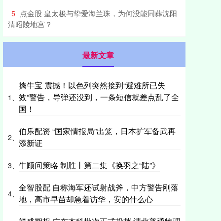
​点金股 皇太极与挚爱海兰珠，为何没能同葬沈阳
5
清昭陵地宫？
最新文章
擒牛宝 震撼！以色列突然接到“避难所已失
效”警告，导弹还没到，一条短信就差点乱了全
1、
国！
伯乐配资 “国家情报局”出笼，日本扩军备武再
2、
添新证
牛顾问策略 制胜丨第二集《换羽之“陆”》
3、
全智股配 自称海军还试射战斧，中方警告刚落
4、
地，高市早苗却急着访华，安的什么心