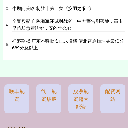
牛顾问策略 制胜丨第二集《换羽之“陆”》
3、
全智股配 自称海军还试射战斧，中方警告刚落地，高市
4、
早苗却急着访华，安的什么心
祥盛期权 广东本科批次正式投档 清北普通物理类最低分
5、
689分及以上
联丰配
线上配
股票配
配资网
资
资炒股
资越大
站
配资