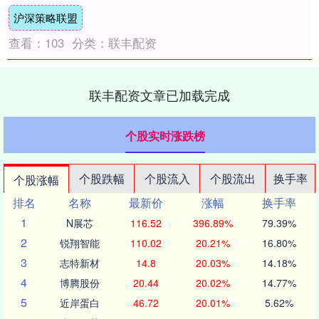
中国银河、财达证券涨超3%，....
沪深策略联盟
查看：
103
分类：
联丰配资
联丰配资文章已加载完成
个股实时涨跌榜
个股跌幅
个股流入
个股流出
换手率
个股涨幅
排名
名称
最新价
涨幅
换手率
1
N展芯
116.52
396.89%
79.39%
2
锐翔智能
110.02
20.21%
16.80%
3
志特新材
14.8
20.03%
14.18%
4
博腾股份
20.44
20.02%
14.77%
5
近岸蛋白
46.72
20.01%
5.62%