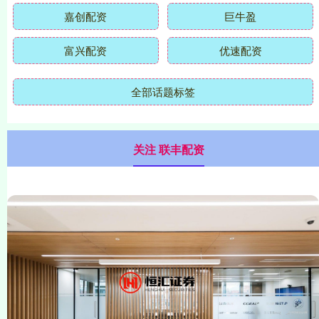
嘉创配资
巨牛盈
富兴配资
优速配资
全部话题标签
关注 联丰配资