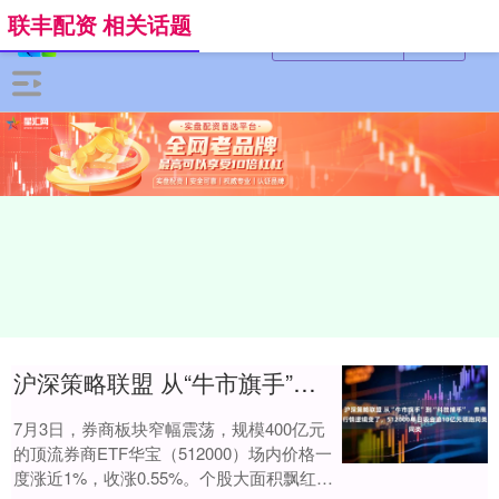
联丰配资 相关话题
沪深策略联盟 从“牛市旗手”到“科技捕手”，券商行情逻辑变了，512000单日吸金逾10亿元领跑同类
7月3日，券商板块窄幅震荡，规模400亿元
的顶流券商ETF华宝（512000）场内价格一
度涨近1%，收涨0.55%。个股大面积飘红，