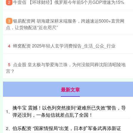
​牛壹佰 【环球财经】俄罗斯今年前5个月GDP增速为15%
2
​银易配资网 胡海建深耕末端服务，跨越速运5000+直营网
3
点，让货物配送“近在咫尺”
​蜂窝配资 2025年轻人玄学消费报告_生活_公众_行业
4
​点金股 皇太极与挚爱海兰珠，为何没能同葬沈阳清昭陵地
5
宫？
最新文章
擒牛宝 震撼！以色列突然接到“避难所已失效”警告，导
1、
弹还没到，一条短信就差点乱了全国！
伯乐配资 “国家情报局”出笼，日本扩军备武再添新证
2、