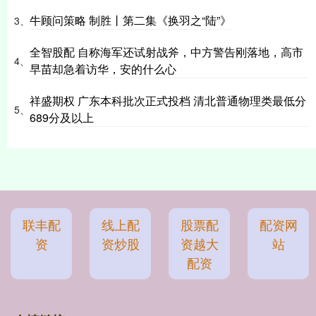
牛顾问策略 制胜丨第二集《换羽之“陆”》
3、
全智股配 自称海军还试射战斧，中方警告刚落地，高市
4、
早苗却急着访华，安的什么心
祥盛期权 广东本科批次正式投档 清北普通物理类最低分
5、
689分及以上
联丰配
线上配
股票配
配资网
资
资炒股
资越大
站
配资