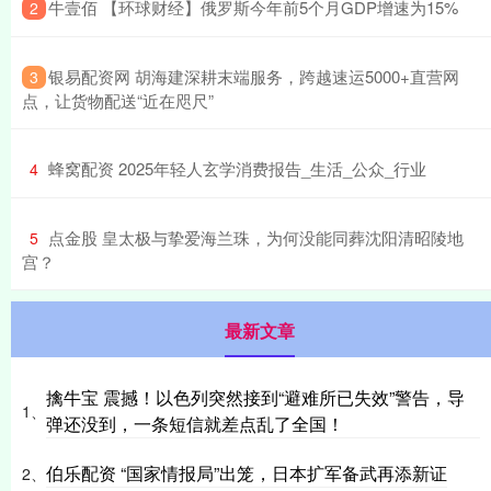
​牛壹佰 【环球财经】俄罗斯今年前5个月GDP增速为15%
2
​银易配资网 胡海建深耕末端服务，跨越速运5000+直营网
3
点，让货物配送“近在咫尺”
​蜂窝配资 2025年轻人玄学消费报告_生活_公众_行业
4
​点金股 皇太极与挚爱海兰珠，为何没能同葬沈阳清昭陵地
5
宫？
最新文章
擒牛宝 震撼！以色列突然接到“避难所已失效”警告，导
1、
弹还没到，一条短信就差点乱了全国！
伯乐配资 “国家情报局”出笼，日本扩军备武再添新证
2、