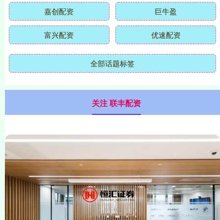
嘉创配资
巨牛盈
富兴配资
优速配资
全部话题标签
关注 联丰配资