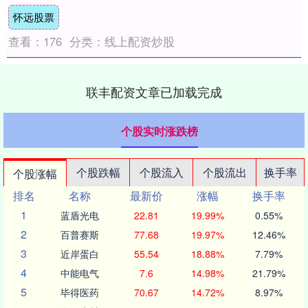
业再保险公司关于股权变更有关事项的请
怀远股票
示》（....
查看：
176
分类：
线上配资炒股
联丰配资文章已加载完成
个股实时涨跌榜
个股跌幅
个股流入
个股流出
换手率
个股涨幅
排名
名称
最新价
涨幅
换手率
1
蓝盾光电
22.81
19.99%
0.55%
2
百普赛斯
77.68
19.97%
12.46%
3
近岸蛋白
55.54
18.88%
7.79%
4
中能电气
7.6
14.98%
21.79%
5
毕得医药
70.67
14.72%
8.97%