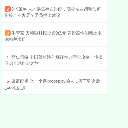
​319策略 人才供需存在错配，高校专业调整如何
2
衔接产业发展？委员提出建议
​牛管家 天和磁材拟投资9亿元 建设高性能稀土永
3
磁相关项目
​慧仁策略 中国驾照涉外翻译件办理全攻略：轻松
4
开启全球自驾之旅
​聚富配资 当一个喜欢cosplay的人，养了狗之后
5
_quot_gt_lt