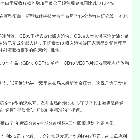
由于应收账款的增加导致公司经营现金流同比减少19.4%。
新型蛋白、新型抗体等技术方向布局了15个潜力在研管线， 包括
液、GB05干扰素α1b吸入溶液、GB06人生长激素注射液）处
射液已完成全部入组，干扰素α1b 吸入溶液被国家药品监督管理局
注射液取得III期的临床伦理批件。
品（GB18 GDF15 单抗、GB10 VEGF/ANG-2双靶点抗体融
书，试图通过“A+H”双平台布局来缓解资金压力。这既是为研发输
药企”转型的深水区。海外市场的增长初步证明了其出海逻辑的通
“速度”与“质量”之间找到更精准的平衡点。
出了“年度高分红+中期分红授权+三年回报规划”的组合拳。
红利2.5元（含税），合计拟派发现金红利4947万元，占归母净利