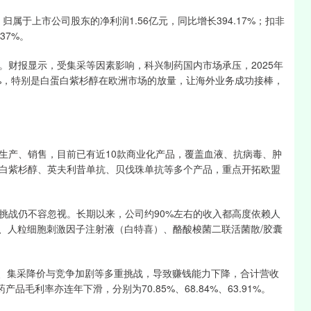
归属于上市公司股东的净利润1.56亿元，同比增长394.17%；扣非
37%。
报显示，受集采等因素影响，科兴制药国内市场承压，2025年
25%，特别是白蛋白紫杉醇在欧洲市场的放量，让海外业务成功接棒，
产、销售，目前已有近10款商业化产品，覆盖血液、抗病毒、肿
白紫杉醇、英夫利昔单抗、贝伐珠单抗等多个产品，重点开拓欧盟
战仍不容忽视。长期以来，公司约90%左右的收入都高度依赖人
）、人粒细胞刺激因子注射液（白特喜）、酪酸梭菌二联活菌散/胶囊
、集采降价与竞争加剧等多重挑战，导致赚钱能力下降，合计营收
产品毛利率亦连年下滑，分别为70.85%、68.84%、63.91%。