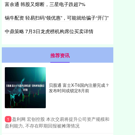
富余通 韩股又熔断，三星电子跌超7%
锅牛配资 轻易扫码“领优惠”，可能就给骗子“开门”
中鼎策略 7月3日龙虎榜机构席位买卖详情
推荐资讯
贝股通 富士X-T6国内注册完成？
发布时间或锁定8月前
​盈利网 宏创控股 本次交易将提升公司资产规模和
1
盈利能力, 不存在即期回报被摊薄情况