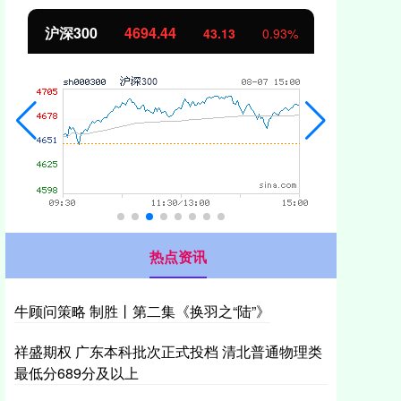
北证50
1134.24
创
11.37
1.01%
热点资讯
牛顾问策略 制胜丨第二集《换羽之“陆”》
祥盛期权 广东本科批次正式投档 清北普通物理类
最低分689分及以上