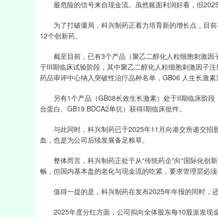
最危险的信号来自现金流。虽然账面利润好看，但2025年
为了打破僵局，科兴制药正着力培育新的增长点，目前在
12个创新药。
截至目前，已有3个产品（聚乙二醇化人粒细胞刺激因子注射
于III期临床试验阶段，其中聚乙二醇化人粒细胞刺激因子注
药品审评中心纳入突破性治疗品种名单，GB06 人生长激素
另有1个产品（GB08长效生长激素）处于II期临床阶段；3个产
合蛋白、GB19 BDCA2单抗）获得I期临床批件。
与此同时，科兴制药已于2025年11月向港交所递交招股
血，也是为公司后续发展备足粮草。
整体而言，科兴制药正处于从“传统药企”向“国际化创新
畅，但国内基本盘的老化与现金流的吃紧，要求管理层必须在
值得一提的是，科兴制药在发布2025年年报的同时，还推
2025年度分红方面，公司拟向全体股东每10股派发现金