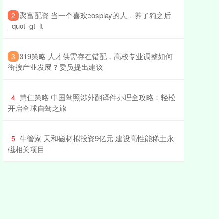
​聚富配资 当一个喜欢cosplay的人，养了狗之后
2
_quot_gt_lt
​319策略 人才供需存在错配，高校专业调整如何
3
衔接产业发展？委员提出建议
​慧仁策略 中国驾照涉外翻译件办理全攻略：轻松
4
开启全球自驾之旅
​牛管家 天和磁材拟投资9亿元 建设高性能稀土永
5
磁相关项目