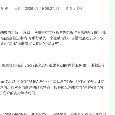
丰配资
日期：2026-03-19 06:27:11
查看：176
我的燃眉之急！”近日，兖州牛楼市场商户陈老板望着店内新到的一批
展“普惠金融进市场”专项行动的一个生动缩影。自活动启动以来，农
金融“活水”滋养着街头巷尾的“烟火气”。
融资慢的痛点，农行新兖支行组建专业的“商户服务团”，带着定制
流水能贷10万”“纳税A级企业可享贴息”等通俗易懂的案例，让商
意向。针对不同商户的经营特点，服务团队精准推荐“商户e贷”“纳
短了商户的资金等待时间。
“智慧商圈”服务，将聚合支付、满减优惠、云喇叭反诈提示等功能