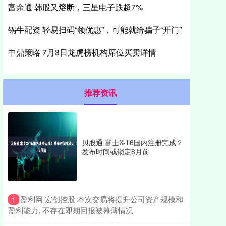
富余通 韩股又熔断，三星电子跌超7%
锅牛配资 轻易扫码“领优惠”，可能就给骗子“开门”
中鼎策略 7月3日龙虎榜机构席位买卖详情
推荐资讯
贝股通 富士X-T6国内注册完成？
发布时间或锁定8月前
​盈利网 宏创控股 本次交易将提升公司资产规模和
1
盈利能力, 不存在即期回报被摊薄情况