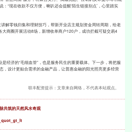
：“现在收款不仅方便，喇叭还会提醒‘陌生链接别点’，心里踏实
沪深300
4694.44
1.42%
43.13
0.93%
主讲解零钱归集和理财技巧，帮新开业店主规划资金周转周期，给老
各大商圈开展活动8场，新增收单商户120户，成功拦截可疑交易4
是经济的“毛细血管”，也是服务民生的重要载体。下一步，将把服
态，设计更贴合需求的金融产品，让普惠金融的阳光照亮更多经营
联丰配资提示：文章来自网络，不代表本站观点。
余脉共筑的天然风水奇观
ot_gt_lt