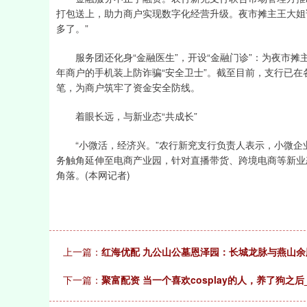
打包送上，助力商户实现数字化经营升级。夜市摊主王大姐说
深证成指
14311.01
39.68
1.02%
200.89
多了。”
服务团还化身“金融医生”，开设“金融门诊”：为夜市摊
年商户的手机装上防诈骗“安全卫士”。截至目前，支行已在
笔，为商户筑牢了资金安全防线。
着眼长远，与新业态“共成长”
“小微活，经济兴。”农行新兖支行负责人表示，小微企业
务触角延伸至电商产业园，针对直播带货、跨境电商等新业
角落。(本网记者)
上一篇：
红海优配 九公山公墓恩泽园：长城龙脉与燕山
下一篇：
聚富配资 当一个喜欢cosplay的人，养了狗之后_qu