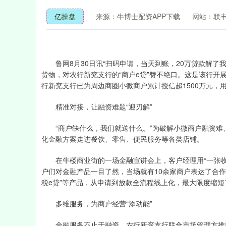
亿操盘
来源：牛博士配资APP下载
网站：联
鲁网8月30日讯“扫码申请，当天到账，20万贷款解了
货物，对农行新兖支行的“商户e贷”赞不绝口。这是该行开
行新兖支行已为周边商圈小微商户累计授信超1500万元，用
精准对接，让融资难题“迎刃解”
“商户缺什么，我们就送什么。”为破解小微商户融资难、
化金融方案走进餐饮、零售、便民服务等各类店铺。
在牛楼商业街的一场金融宣讲会上，客户经理用“一张收单
户们对金融产品一目了然，当场就有10余家商户表达了合作
税e贷”等产品，从申请到放款全流程线上化，最大限度缩
多维服务，为商户经营“添动能”
金融服务不止于融资。农行新兖支行联合市场管理方推出