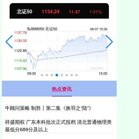
北证50
1134.24
创
11.37
1.01%
热点资讯
牛顾问策略 制胜丨第二集《换羽之“陆”》
祥盛期权 广东本科批次正式投档 清北普通物理类
最低分689分及以上