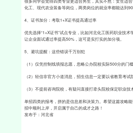
很多同学会觉得四类专业更适合男生，其实不然：女生适合
化工、现代农业装备等岗位，两类岗位的就业率都能达到90
4、证书加分：考取1+X证书提高通过率
优先选择“1+X证书”试点专业，比如河北化工医药职业技
让企业面试通过率提高50%，这可是实打实的加分项。
5、避坑提醒：这些错误千万别犯
（1）仅凭控制线填报志愿，忽略公办院校实际500分的门
（2）轻信非官方小道消息，招生信息一定要以省教育考试
（3）不提前咨询院校，有疑问直接打牵头院校保定职业技
单招四类的报考，拼的是信息差和决策力。希望这篇攻略能
招中顺利上岸，开启属于自己的成才之路！
发布于：河北省