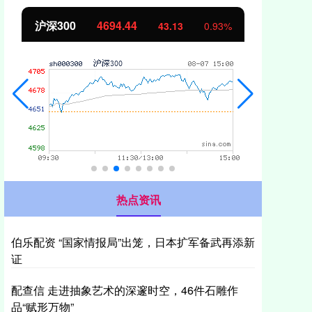
北证50
1134.24
创
11.37
1.01%
热点资讯
伯乐配资 “国家情报局”出笼，日本扩军备武再添新
证
配查信 走进抽象艺术的深邃时空，46件石雕作
品“赋形万物”