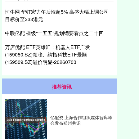
恒牛网 华虹宏力午后涨超5% 高盛大幅上调公司
目标价至333港元
中联亿配 省级“十五五”规划纲要看点之二十四
万店优配 ETF英雄汇：机器人ETF广发
(159050.SZ)领涨、纳指科技ETF景顺
(159509.SZ)溢价明显-20260703
推荐资讯
亿配资 上海合作组织媒体智库峰
会发布郑州共识