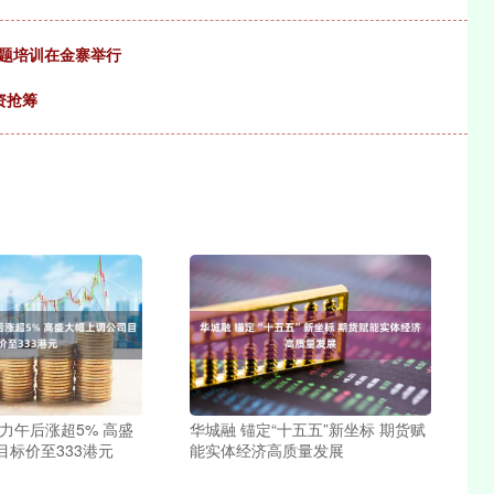
专题培训在金寨举行
资抢筹
力午后涨超5% 高盛
华城融 锚定“十五五”新坐标 期货赋
目标价至333港元
能实体经济高质量发展