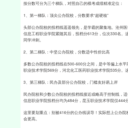
按分数可分为三个梯队，对照自己的模考成绩精准定位：
1、第一梯队：顶尖公办院校，分数要求“超硬核”
头部公办院校的投档线遥遥领先，是学霸的聚集地。沧州医学
信息工程职业学院紧随其后，投档分613分，位次330名
同学冲刺。
2、第二梯队：中坚公办院校，分数适中性价比高
多数公办院校的投档线在500-600分之间，是中等偏上水
职业技术学院569分，河北化工医药职业技术学院535分
3、第三梯队：民办及部分公办院校，门槛友好易上岸
民办院校和少数公办院校的投档线接近或略高于控制线，适
信息职业学院投档分均为484分，昆玉职业技术学院仅44
这里要划重点：别被416分的公办线误导！实际想上公办院
会更高。