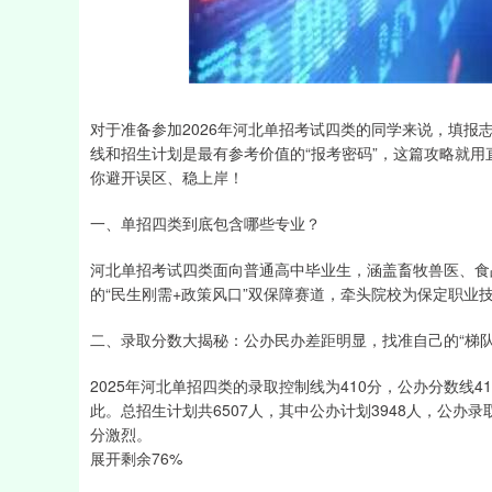
深证成指
14311.01
39.68
1.02%
200.89
对于准备参加2026年河北单招考试四类的同学来说，填报志
线和招生计划是最有参考价值的“报考密码”，这篇攻略就
你避开误区、稳上岸！
一、单招四类到底包含哪些专业？
河北单招考试四类面向普通高中毕业生，涵盖畜牧兽医、食
的“民生刚需+政策风口”双保障赛道，牵头院校为保定职业
二、录取分数大揭秘：公办民办差距明显，找准自己的“梯队
2025年河北单招四类的录取控制线为410分，公办分数线
此。总招生计划共6507人，其中公办计划3948人，公办录
分激烈。
展开剩余76%