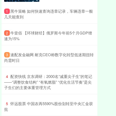
​黑牛策略 如何快速查询违章记录，车辆违章一般
1
几天能查到
​牛壹佰 【环球财经】俄罗斯今年前5个月GDP增
2
速为15%
​速配发金融网 耐克CEO称数字化转型低迷期扭转
3
尚需时日
​配资快线 京东调研：2000名“减重尖子生”的笔记
4
——“调整饮食结构” “有氧燃脂”​ “优化生活节奏”​是尖
子生们的主要体重管理方式
​怀远股票 中国农再5590%股份划转至中央汇金获
5
批