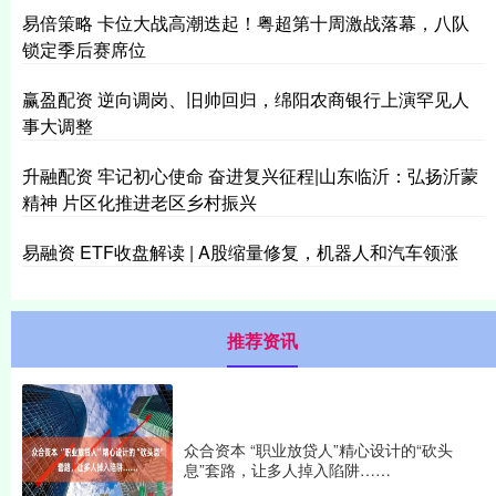
易倍策略 卡位大战高潮迭起！粤超第十周激战落幕，八队
锁定季后赛席位
赢盈配资 逆向调岗、旧帅回归，绵阳农商银行上演罕见人
事大调整
升融配资 牢记初心使命 奋进复兴征程|山东临沂：弘扬沂蒙
精神 片区化推进老区乡村振兴
易融资 ETF收盘解读 | A股缩量修复，机器人和汽车领涨
推荐资讯
众合资本 “职业放贷人”精心设计的“砍头
息”套路，让多人掉入陷阱……