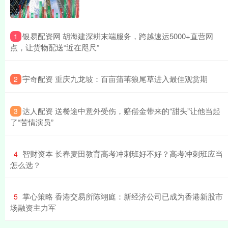
​银易配资网 胡海建深耕末端服务，跨越速运5000+直营网
1
点，让货物配送“近在咫尺”
​宇奇配资 重庆九龙坡：百亩蒲苇狼尾草进入最佳观赏期
2
​达人配资 送餐途中意外受伤，赔偿金带来的“甜头”让他当起
3
了“苦情演员”
​智财资本 长春麦田教育高考冲刺班好不好？高考冲刺班应当
4
怎么选？
​掌心策略 香港交易所陈翊庭：新经济公司已成为香港新股市
5
场融资主力军