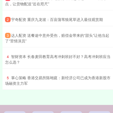
点，让货物配送“近在咫尺”
​宇奇配资 重庆九龙坡：百亩蒲苇狼尾草进入最佳观赏期
2
​达人配资 送餐途中意外受伤，赔偿金带来的“甜头”让他当起
3
了“苦情演员”
​智财资本 长春麦田教育高考冲刺班好不好？高考冲刺班应当
4
怎么选？
​掌心策略 香港交易所陈翊庭：新经济公司已成为香港新股市
5
场融资主力军