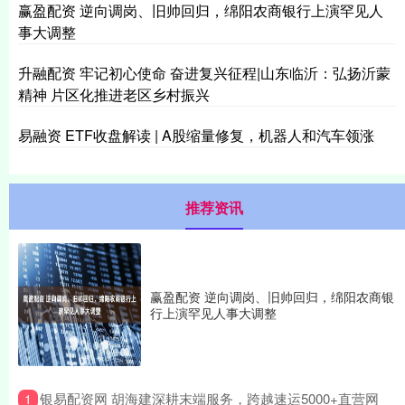
赢盈配资 逆向调岗、旧帅回归，绵阳农商银行上演罕见人
事大调整
升融配资 牢记初心使命 奋进复兴征程|山东临沂：弘扬沂蒙
精神 片区化推进老区乡村振兴
易融资 ETF收盘解读 | A股缩量修复，机器人和汽车领涨
推荐资讯
赢盈配资 逆向调岗、旧帅回归，绵阳农商银
行上演罕见人事大调整
​银易配资网 胡海建深耕末端服务，跨越速运5000+直营网
1