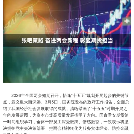
2026年全国两会如期召开，恰逢“十五五”规划开局起步的关键节
点，意义重大而深远。3月5日，国务院发布的政府工作报告，全面总
结了我国经济社会发展取得的成就，清晰擘画了“十五五”时期开局之
年的发展蓝图，为资本市场高质量发展指明了方向。国泰君安期货第
一时间组织学习，全体干部员工深受鼓舞、倍感振奋，一致表示将坚
决拥护党中央决策部署，把两会精神转化为服务实体经济、防控金融