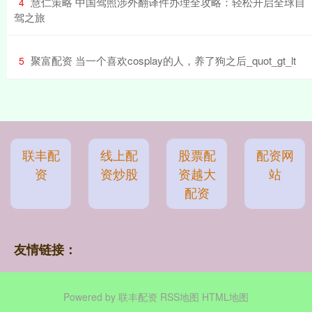
​慧仁策略 中国驾照涉外翻译件办理全攻略：轻松开启全球自
4
驾之旅
​聚富配资 当一个喜欢cosplay的人，养了狗之后_quot_gt_lt
5
联丰配
线上配
股票配
配资网
资
资炒股
资越大
站
配资
友情链接：
Powered by
联丰配资
RSS地图
HTML地图