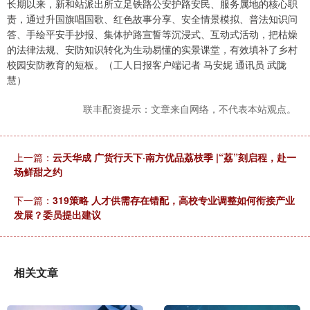
长期以来，新和站派出所立足铁路公安护路安民、服务属地的核心职
责，通过升国旗唱国歌、红色故事分享、安全情景模拟、普法知识问
答、手绘平安手抄报、集体护路宣誓等沉浸式、互动式活动，把枯燥
的法律法规、安防知识转化为生动易懂的实景课堂，有效填补了乡村
校园安防教育的短板。（工人日报客户端记者 马安妮 通讯员 武陇
慧）
联丰配资提示：文章来自网络，不代表本站观点。
上一篇：
云天华成 广货行天下·南方优品荔枝季 |“荔”刻启程，赴一
场鲜甜之约
下一篇：
319策略 人才供需存在错配，高校专业调整如何衔接产业
发展？委员提出建议
相关文章