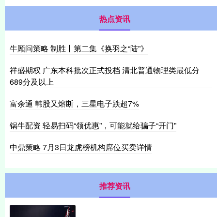
热点资讯
牛顾问策略 制胜丨第二集《换羽之“陆”》
祥盛期权 广东本科批次正式投档 清北普通物理类最低分
689分及以上
富余通 韩股又熔断，三星电子跌超7%
锅牛配资 轻易扫码“领优惠”，可能就给骗子“开门”
中鼎策略 7月3日龙虎榜机构席位买卖详情
推荐资讯