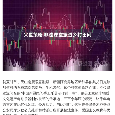
初夏时节，天山南麓暖意融融，新疆阿克苏地区新和县依其艾日克镇
加依村的石榴花次第绽放、生机盎然。这个村落依铁路而建，不仅是
远近闻名的“中国新疆民间手工乐器制作第一村”，更是国家级非物质
文化遗产龟兹乐器制作技艺的传承地，三百余年匠心积淀，让千年龟
兹古艺在此代代延续、焕发活力。与此同时，这里也是乌鲁木齐铁路
公安局库尔勒公安处新和站派出所开展普法宣传、爱国主义教育与民