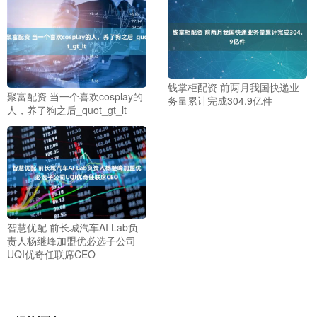
钱掌柜配资 前两月我国快递业
聚富配资 当一个喜欢cosplay的
务量累计完成304.9亿件
人，养了狗之后_quot_gt_lt
智慧优配 前长城汽车AI Lab负
责人杨继峰加盟优必选子公司
UQI优奇任联席CEO