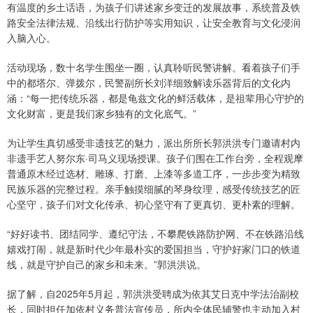
有温度的乡土话语，为孩子们讲述家乡变迁的发展故事，系统普及铁
路安全法律法规、沿线出行防护等实用知识，让安全教育与文化浸润
入脑入心。
活动现场，数十名学生围坐一圈，认真聆听民警讲解。看着孩子们手
中的都塔尔、弹拨尔，民警副所长刘洋细致解读乐器背后的文化内
涵：“每一把传统乐器，都是龟兹文化的鲜活载体，是祖辈用心守护的
文化财富，更是我们家乡独有的文化底气。”
为让学生真切感受非遗技艺的魅力，派出所所长郭洪洪专门邀请村内
非遗手艺人努尔东·司马义现场授课。孩子们围在工作台旁，全程观摩
普通原木经过选材、雕琢、打磨、上漆等多道工序，一步步变为精致
民族乐器的完整过程。亲手触摸细腻的琴身纹理，感受传统技艺的匠
心坚守，孩子们对文化传承、初心坚守有了更真切、更朴素的理解。
“好好读书、团结同学、遵纪守法，不攀爬铁路防护网、不在铁路沿线
嬉戏打闹，就是新时代少年最朴实的爱国担当，守护好家门口的铁道
线，就是守护自己的家乡和未来。”郭洪洪说。
据了解，自2025年5月起，郭洪洪受聘成为依其艾日克中学法治副校
长，同时担任加依村义务普法宣传员，所内全体民辅警也主动加入村