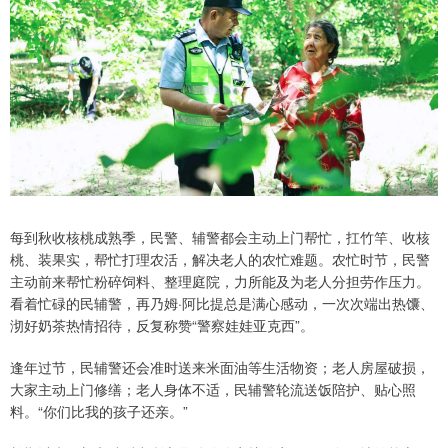
每到秋收核桃成熟季，民警、辅警都会主动上门帮忙，扛竹竿、收核
桃、装果实，帮忙打理农活，解决老人的农忙难题。农忙时节，民警
主动前来帮忙粉碎饲料、整理庭院，力所能及为老人分担劳作压力。
看着忙碌的民辅警，再乃姆·阿比提总是满心感动，一次次端出热馕、
沏好奶茶热情招待，反复称赞“警察娃娃亚克西”。
逢年过节，民辅警还会准时送来米面油等生活物资；老人房屋破损，
大家主动上门修缮；老人身体不适，民辅警轮流送饭陪护、贴心照
料。“你们比我的孩子还亲。”