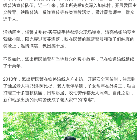
级普法宣传队伍。近一年来，派出所先后6次深入加依村，开展爱国主
义教育、铁路普法、反诈宣传等各类宣教活动，累计覆盖师生、群众
近千人。
活动尾声，辅警艾则孜·买买提手持都塔尔现场弹奏。清亮悠扬的琴声
萦绕小院，阳光穿过藤蔓洒落，映在民警的藏蓝警服和孩子们纯真的
笑脸上，温情满满、氛围感十足。
不仅如此，派出所民辅警与当地群众的暖心故事，已在铁道沿线延续
了十余年。
2013年，派出所民警在铁路沿线入户走访、开展安全宣传时，注意到
了独居老人再乃姆·阿比提。老人老伴早逝，子女常年在外务工，独自
打理二十多亩核桃园，日常起居、农忙劳作都无人照料。自此之后，
新和站派出所的民辅警便成了老人家中的“常客”。