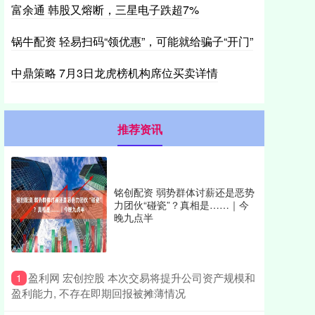
富余通 韩股又熔断，三星电子跌超7%
锅牛配资 轻易扫码“领优惠”，可能就给骗子“开门”
中鼎策略 7月3日龙虎榜机构席位买卖详情
推荐资讯
铭创配资 弱势群体讨薪还是恶势
力团伙“碰瓷”？真相是……｜今
晚九点半
​盈利网 宏创控股 本次交易将提升公司资产规模和
1
盈利能力, 不存在即期回报被摊薄情况