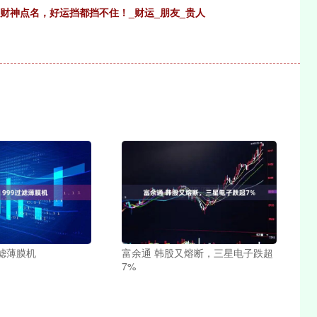
！财神点名，好运挡都挡不住！_财运_朋友_贵人
过滤薄膜机
富余通 韩股又熔断，三星电子跌超
7%