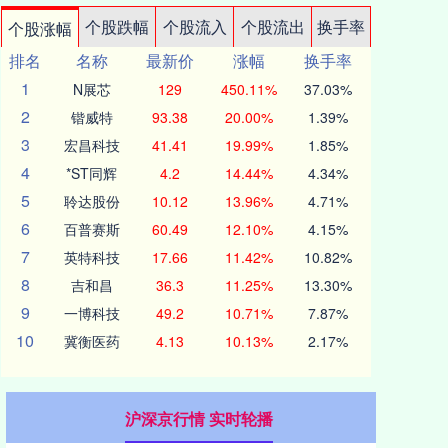
个股跌幅
个股流入
个股流出
换手率
个股涨幅
排名
名称
最新价
涨幅
换手率
1
N展芯
129
450.11%
37.03%
2
锴威特
93.38
20.00%
1.39%
3
宏昌科技
41.41
19.99%
1.85%
4
*ST同辉
4.2
14.44%
4.34%
5
聆达股份
10.12
13.96%
4.71%
6
百普赛斯
60.49
12.10%
4.15%
7
英特科技
17.66
11.42%
10.82%
8
吉和昌
36.3
11.25%
13.30%
9
一博科技
49.2
10.71%
7.87%
10
冀衡医药
4.13
10.13%
2.17%
沪深京行情 实时轮播