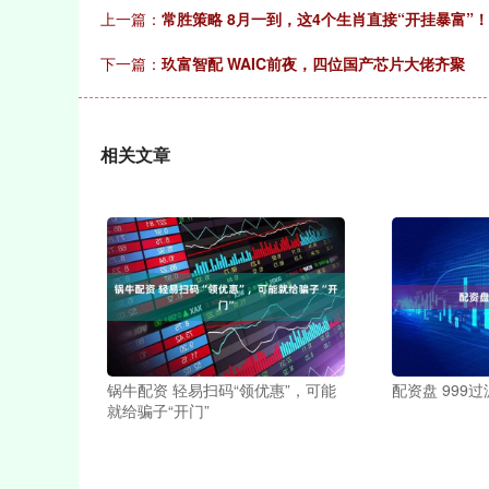
上一篇：
常胜策略 8月一到，这4个生肖直接“开挂暴富”
下一篇：
玖富智配 WAIC前夜，四位国产芯片大佬齐聚
相关文章
锅牛配资 轻易扫码“领优惠”，可能
配资盘 999
就给骗子“开门”