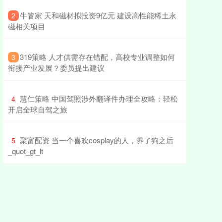
​牛管家 天和磁材拟投资9亿元 建设高性能稀土永
2
磁相关项目
​319策略 人才供需存在错配，高校专业调整如何
3
衔接产业发展？委员提出建议
​慧仁策略 中国驾照涉外翻译件办理全攻略：轻松
4
开启全球自驾之旅
​聚富配资 当一个喜欢cosplay的人，养了狗之后
5
_quot_gt_lt