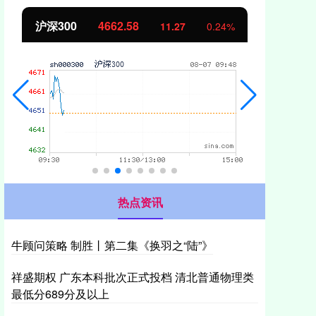
沪深300
4662.58
北证
11.27
0.24%
热点资讯
牛顾问策略 制胜丨第二集《换羽之“陆”》
祥盛期权 广东本科批次正式投档 清北普通物理类
最低分689分及以上