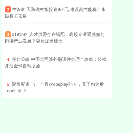
​牛管家 天和磁材拟投资9亿元 建设高性能稀土永
2
磁相关项目
​319策略 人才供需存在错配，高校专业调整如何
3
衔接产业发展？委员提出建议
​慧仁策略 中国驾照涉外翻译件办理全攻略：轻松
4
开启全球自驾之旅
​聚富配资 当一个喜欢cosplay的人，养了狗之后
5
_quot_gt_lt