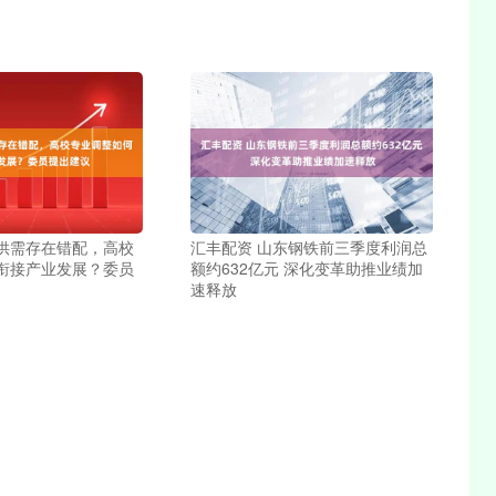
才供需存在错配，高校
汇丰配资 山东钢铁前三季度利润总
衔接产业发展？委员
额约632亿元 深化变革助推业绩加
速释放