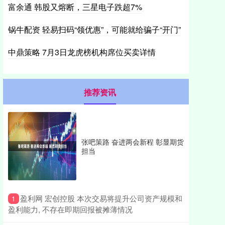
富余通 韩股又熔断，三星电子跌超7%
锅牛配资 轻易扫码“领优惠”，可能就给骗子“开门”
中鼎策略 7月3日龙虎榜机构席位买卖详情
推荐资讯
张吧策路 奋进两会新程 彰显期货
担当
​盈利网 宏创控股 本次交易将提升公司资产规模和
1
盈利能力, 不存在即期回报被摊薄情况