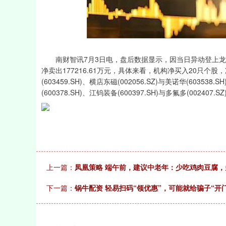
深证成指
14110.12
21.92
0.57%
-34.08
南财智讯7月3日电，盘后数据显示，因当日异动登上龙虎
净卖出177216.61万元，具体来看，机构净买入20只个
(603459.SH)、横店东磁(002056.SZ)与美诺华(60
(600378.SH)、江钨装备(600397.SH)与多氟多(002407.SZ
上一篇：
凤凰策略 端午前，建议中老年：少吃鸡肉豆腐，
下一篇：
锅牛配资 轻易扫码“领优惠”，可能就给骗子“开门