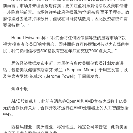
前而言，市场并未理会政府停摆，更关注盈利乐观情绪以及美联储进
一步降息的前景。市场往往将政府停摆视为‘华府杂音’而不予理会。政
府停摆过去通常持续数日，但现在可能持续数周，因此投资者或许需
要保持耐心。”
Robert Edwards称：“我们会将任何因停摆导致的显著市场下跌
视为‘投资者会员日’购物机会。即使面临政府停摆和对劳动力市场的担
忧，我们仍相信标普500指数有望在年底前突破7000点大关。”
尽管经济数据发布中断，本周仍有多位美联储官员计划发表讲
话，包括美联储理事斯蒂芬-米兰（Stephen Miran）于周三发言，以
及主席杰罗姆-鲍威尔（Jerome Powell）于周四发言。
焦点个股
AMD股价飙升，此前有消息称OpenAI和AMD宣布达成数十亿美
元的合作伙伴关系，合作开发将运行在AMD处理器上的人工智能数据
中心。
西格玛锂业、美洲锂业、标准锂业、雅宝公司等普涨，此前美国
政府正考虑入股关键金属企业。