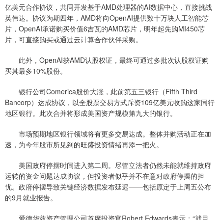
亿美元合作协议，共同开发基于AMD处理器的AI数据中心，直接挑战
英伟达。协议为期四年，AMD将向OpenAI提供数十万块人工智能芯
片，OpenAI承诺购买价值6吉瓦的AMD芯片，明年起先购MI450芯
片，可直接购买或通过云计算合作伙伴采购。
此外，OpenAI获AMD认股权证，最终可通过多批次认股权证购
买其最多10%股份。
银行公司Comerica股价大涨，此前第五三银行（Fifth Third
Bancorp）达成协议，以全股票交易方式斥资109亿美元收购这家同行
地区银行。此次合并将形成美国资产规模第九大的银行。
市场预期地区银行领域将有更多交易达成。整体并购活动正在加
速，为今年股市所见到的旺盛投资情绪再添一把火。
美国政府停摆时间进入第二周。尽管立法者仍然未能就维持政府
运转的资金问题达成协议，但投资者似乎并不在意对政府停摆的担
忧。政府停摆导致关键经济数据发布延迟——包括原定于上周五公布
的9月就业报告。
爱德华兹资产管理公司首席投资官Robert Edwards表示：“就目