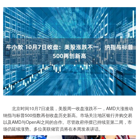
北京时间10月7日凌晨，美股周一收盘涨跌不一，AMD大涨推动
纳指与标普500指数再创收盘历史新高。市场关注地区银行并购交易
以及AMD与OpenAI之间的合作。尽管政府停摆已持续至第二周，市
场仍延续涨势。多位美联储官员将在本周发表讲话。