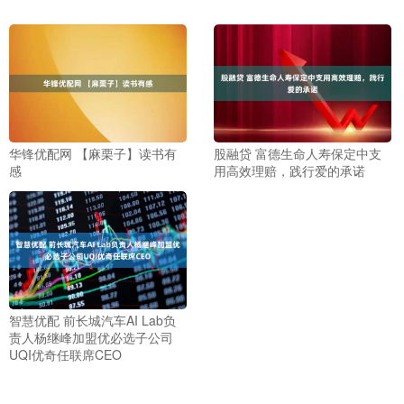
华锋优配网 【麻栗子】读书有
股融贷 富德生命人寿保定中支
感
用高效理赔，践行爱的承诺
智慧优配 前长城汽车AI Lab负
责人杨继峰加盟优必选子公司
UQI优奇任联席CEO