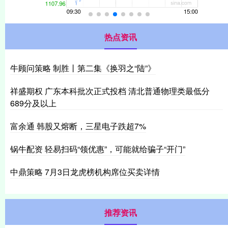
热点资讯
牛顾问策略 制胜丨第二集《换羽之“陆”》
祥盛期权 广东本科批次正式投档 清北普通物理类最低分
689分及以上
富余通 韩股又熔断，三星电子跌超7%
锅牛配资 轻易扫码“领优惠”，可能就给骗子“开门”
中鼎策略 7月3日龙虎榜机构席位买卖详情
推荐资讯