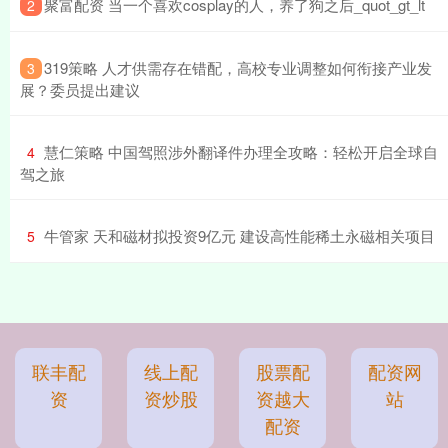
​聚富配资 当一个喜欢cosplay的人，养了狗之后_quot_gt_lt
2
​319策略 人才供需存在错配，高校专业调整如何衔接产业发
3
展？委员提出建议
​慧仁策略 中国驾照涉外翻译件办理全攻略：轻松开启全球自
4
驾之旅
​牛管家 天和磁材拟投资9亿元 建设高性能稀土永磁相关项目
5
联丰配
线上配
股票配
配资网
资
资炒股
资越大
站
配资