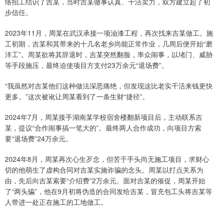
络招工结识了吉某，当时吉某做事认真、干活卖力，双方建立起了初
步信任。
2023年11月，周某在武汉承接一项油漆工程，再次找来吉某做工。施
工初期，吉某和其带来的十几名老乡尚能正常作业，几周后便开始“磨
洋工”。周某欲将其辞退时，吉某突然翻脸，率众闹事，以堵门、威胁
等手段施压，最终迫使项目方支付23万余元“退场费”。
“我虽然对吉某他们这种做法深恶痛绝，但发现这比老实干活来钱更快
更多。”这次被讹让周某看到了一条生财“捷径”。
2024年7月，周某接手湖南某学校宿舍楼翻新项目后，主动联系吉
某，提议“合作闹事搞一笔大的”。最终两人合作成功，向项目方索
要“退场费”24万余元。
2024年8月，周某再次心生歹念，但苦于手头尚无施工项目，求财心
切的他萌生了虚构合同对吉某实施诈骗的念头。周某以打点关系为
由，先后向吉某索要“介绍费”2万余元。面对吉某的催促，周某开始
了“两头骗”，他在9月初将伪造的合同发给吉某，冒充包工头将吉某等
人带进一处正在施工的工地做工。