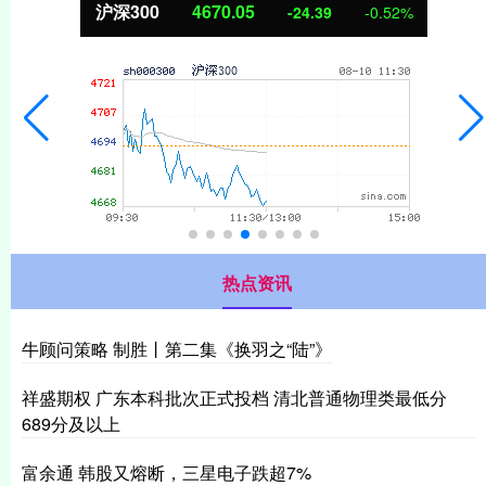
北证50
1125.45
-8.79
-0.78%
热点资讯
牛顾问策略 制胜丨第二集《换羽之“陆”》
祥盛期权 广东本科批次正式投档 清北普通物理类最低分
689分及以上
富余通 韩股又熔断，三星电子跌超7%