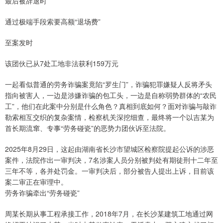
最后被辞退时
通过极端手段索要高额“退场费”
至案发时
该团伙已从7处工地非法获利159万元
一起看似普通的劳务诈骗案竟陷“罗生门”，诈骗犯罪嫌疑人反将矛头
指向被害人，一边是涉嫌诈骗的包工头，一边是自称弱势群体的“农民
工”，他们在此案中分别是什么角色？真相到底如何？面对诈骗与敲诈
勒索相互交织的复杂案情，检察机关深挖细查，最终将一个以吉某为
首长期流窜、专事“劳务碰瓷”的恶势力团伙诉至法院。
2025年8月29日，这起由湖南省长沙市望城区检察院提起公诉的涉恶
案件，法院作出一审判决，7名涉案人员分别被判处有期徒刑十二年至
三年不等，各并处罚金。一审判决后，部分被告人提出上诉，目前该
案二审正在审理中。
劳务诈骗牵出“劳务碰瓷”
周某长期从事工程承接工作，2018年7月，在长沙某建筑工地通过网