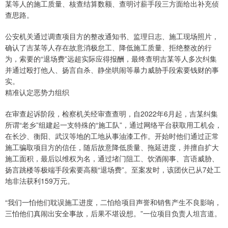
某等人的施工质量、核查结算数额、查明讨薪手段三方面给出补充侦
查思路。
公安机关通过调查项目方的整改通知书、监理日志、施工现场照片，
确认了吉某等人存在故意消极怠工、降低施工质量、拒绝整改的行
为，索要的“退场费”远超实际应得报酬，最终查明吉某等人多次纠集
并通过殴打他人、扬言自杀、静坐哄闹等暴力威胁手段索要钱财的事
实。
精准认定恶势力组织
在审查起诉阶段，检察机关经审查查明，自2022年6月起，吉某纠集
所谓“老乡”组建起一支特殊的“施工队”，通过网络平台获取用工机会，
在长沙、衡阳、武汉等地的工地从事油漆工作。开始时他们通过正常
施工骗取项目方的信任，随后故意降低质量、拖延进度，并擅自扩大
施工面积，最后以维权为名，通过堵门阻工、饮酒闹事、言语威胁、
扬言跳楼等极端手段索要高额“退场费”。至案发时，该团伙已从7处工
地非法获利159万元。
“我们一怕他们耽误施工进度，二怕给项目声誉和销售产生不良影响，
三怕他们真闹出安全事故，后果不堪设想。”一位项目负责人坦言道。