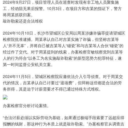
2024年9月27日，项目管理人员在巡查时发现有非工地人员聚集施
工，经劝阻无果后报警。10月3日，在项目方和吉某的指证下，警方
将周某抓获归案。
敲诈勒索还是合法维权
2024年10月10日，长沙市望城区公安局以周某涉嫌诈骗罪提请望城区
检察院批准逮捕。周某承认自己对吉某实施了诈骗，但坚称吉某等
人“并不无辜”，并将自己被吉某等人“碰瓷”和与吉某等人合伙“碰瓷”的
经过作了交代。对于周某提到的线索，办案检察官敏锐察觉到吉某等
人的行为符合“以务工为名实施敲诈勒索”的新型恶势力犯罪特征，遂
第一时间监督公安机关立案。
2024年11月5日，望城区检察院应邀依法介入引导侦查。对于周某交
代的情况，吉某承认自己讨要过“退场费”，但辩称这些都是合法的劳
务所得，其是迫于讨薪需要才不得已通过特殊方式维权。
办案检察官分析讨论案情。
“合法讨薪必须以实际劳动为基础，如果通过极端手段索要了远超应得
报酬的钱财，那这种行为本质上就是敲诈勒索。”办案检察官从调查吉