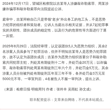
2024年12月17日，望城区检察院以吉某等人涉嫌敲诈勒索罪、周某涉
嫌诈骗罪和敲诈勒索罪向法院提起公诉。
庭审中，吉某辩称自己只是带领“老乡”外出务工的包工头，不是恶势
力犯罪的组织者和策划者。公诉人当庭出示相关证据，并从7起犯罪事
实的关联性、团伙成员的稳定性，以及行为的危害性等方面进行了逐
一反驳。
2025年8月29日，法院经审理，认定该团伙5人为恶势力组织，其余2
名涉案人员虽参与了犯罪活动，但并不明知吉某等人是恶势力犯罪团
伙，故不认定为该团伙成员；吉某作为恶势力组织首要分子和敲诈勒
索共同犯罪主犯，判处其有期徒刑十二年，并处罚金20万元；以诈骗
罪、敲诈勒索罪判处周某有期徒刑三年六个月，并处罚金5万元。其余
涉案人员分别被判处有期徒刑五年至三年不等，各并处罚金3万元至
5000元不等。一审宣判后，4名被告人不服一审判决，提出上诉。
（来源：检察日报·明镜周刊 作者：张吟丰 吴雨虹 孙文成）
联丰配资提示：文章来自网络，不代表本站观点。