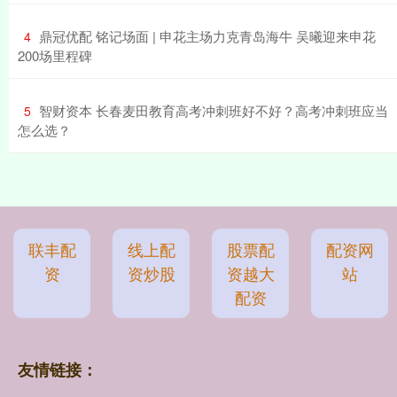
​鼎冠优配 铭记场面 | 申花主场力克青岛海牛 吴曦迎来申花
4
200场里程碑
​智财资本 长春麦田教育高考冲刺班好不好？高考冲刺班应当
5
怎么选？
联丰配
线上配
股票配
配资网
资
资炒股
资越大
站
配资
友情链接：