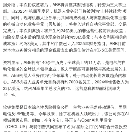
据介绍，本次协议签署后，ABB将调整其财报结构，转变为三大事业
部。自2025年第四季度起，机器人业务部门将被列为“非持续经营”项
目。同时，现与机器人业务单元共同构成机器人与离散自动化事业部
的机械自动化业务单元（贝加莱），将并入过程自动化事业部。交易
完成后，本次剥离预计将产生约24亿美元的非运营性税前账面收益，
扣除交易成本后的预期净现金收益约为53亿美元；与本次剥离相关的
成本预计约2亿美元，其中约半数已计入2025年财务指引。ABB目前
对本地业务拆分相关的现金税费支出的最佳估计在4亿-5亿美元区间。
资料显示，ABB拥有140余年历史，全球员工约11万名，是电气与自
动化领域的全球技术领导企业，致力于赋能可更持续与高效发展的未
来。ABB机器人业务作为行业领军者，处于自动化长期发展趋势的核
心。ABB机器人业务单元目前拥有约7000名员工，2024年销售收入为
23亿美元，约占ABB集团总收入的7%，运营息税摊销前利润率为
12.1%。
软银集团是日本综合性风险投资公司，主营业务涵盖移动通信、固网
电信及ISP服务等。今年以来，除了在机器人领域出手，该公司亦在AI
领域频频布局。例如，今年年初，孙正义与OpenAI和甲骨文
（ORCL.US）与特朗普共同宣布了名为“星际之门”的AI联合开发投资