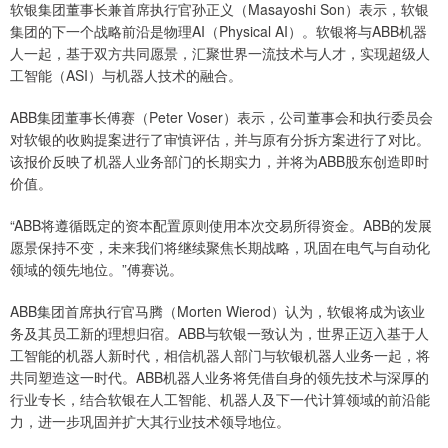
软银集团董事长兼首席执行官孙正义（Masayoshi Son）表示，软银
集团的下一个战略前沿是物理AI（Physical AI）。软银将与ABB机器
人一起，基于双方共同愿景，汇聚世界一流技术与人才，实现超级人
工智能（ASI）与机器人技术的融合。
ABB集团董事长傅赛（Peter Voser）表示，公司董事会和执行委员会
对软银的收购提案进行了审慎评估，并与原有分拆方案进行了对比。
该报价反映了机器人业务部门的长期实力，并将为ABB股东创造即时
价值。
“ABB将遵循既定的资本配置原则使用本次交易所得资金。ABB的发展
愿景保持不变，未来我们将继续聚焦长期战略，巩固在电气与自动化
领域的领先地位。”傅赛说。
ABB集团首席执行官马腾（Morten Wierod）认为，软银将成为该业
务及其员工新的理想归宿。ABB与软银一致认为，世界正迈入基于人
工智能的机器人新时代，相信机器人部门与软银机器人业务一起，将
共同塑造这一时代。ABB机器人业务将凭借自身的领先技术与深厚的
行业专长，结合软银在人工智能、机器人及下一代计算领域的前沿能
力，进一步巩固并扩大其行业技术领导地位。