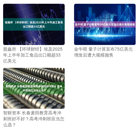
股鑫所 【环球财经】埃及2025
金牛呗 量子计算宣布75亿美元
年上半年加工食品出口额超33
增发后遭大规模抛售
亿美元
智财资本 长春麦田教育高考冲
刺班好不好？高考冲刺班应当怎
么选？