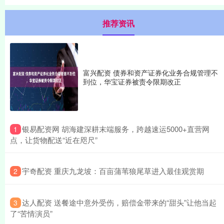
推荐资讯
富兴配资 债券和资产证券化业务合规管理不
到位，华宝证券被责令限期改正
​银易配资网 胡海建深耕末端服务，跨越速运5000+直营网
1
点，让货物配送“近在咫尺”
​宇奇配资 重庆九龙坡：百亩蒲苇狼尾草进入最佳观赏期
2
​达人配资 送餐途中意外受伤，赔偿金带来的“甜头”让他当起
3
了“苦情演员”